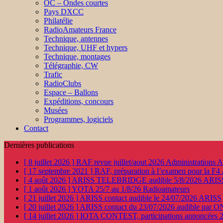
OC – Ondes courtes
Pays DXCC
Philatélie
RadioAmateurs France
Technique, antennes
Technique, UHF et hypers
Technique, montages
Télégraphie, CW
Trafic
RadioClubs
Espace – Ballons
Expéditions, concours
Musées
Programmes, logiciels
Contact
Dernières publications
[ 8 juillet 2026 ]
RAF revue juillet/aout 2026
Administration
[ 17 septembre 2021 ]
RAF, préparation à l’examen pour la F4
[ 4 août 2026 ]
ARISS TELEBRIDGE audible 5/8/2026
ARIS
[ 1 août 2026 ]
YOTA 25/7 au 1/8/26
Radioamateurs
[ 21 juillet 2026 ]
ARISS contact audible le 24/07/2026
ARISS
[ 20 juillet 2026 ]
ARISS contact du 23/07/2026 audible par 
[ 14 juillet 2026 ]
IOTA CONTEST, participations annoncées 