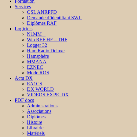
Formation
Services
QSL ANRPFD
Demande d’identifiant SWL
Diplômes RAF
Logiciels
N1MM +
Win REF HF – THF
Logger 32
Ham Radio Deluxe
Hamsphère
MMANA
EZNEC
Mode ROS
Actu DX
EA1CS
DX WORLD
VIDEOS EXPE. DX
PDF docs
Administrations
Associations
Diplômes
Histoire
Librairie
Matériels