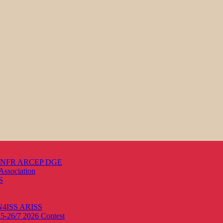
s ANFR ARCEP DGE
Association
S
ON4ISS
ARISS
25-26/7 2026
Contest