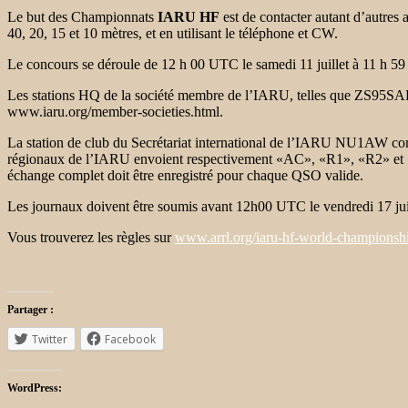
Le but des Championnats
IARU HF
est de contacter autant d’autres 
40, 20, 15 et 10 mètres, et en utilisant le téléphone et CW.
Le concours se déroule de 12 h 00 UTC le samedi 11 juillet à 11 h 59 
Les stations HQ de la société membre de l’IARU, telles que ZS95SARL
www.iaru.org/member-societies.html.
La station de club du Secrétariat international de l’IARU NU1AW co
régionaux de l’IARU envoient respectivement «AC», «R1», «R2» et «R3
échange complet doit être enregistré pour chaque QSO valide.
Les journaux doivent être soumis avant 12h00 UTC le vendredi 17 jui
Vous trouverez les règles sur
www.arrl.org/iaru-hf-world-championsh
Partager :
Twitter
Facebook
WordPress: