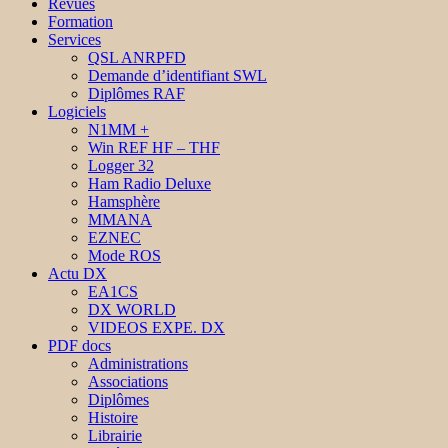
Revues
Formation
Services
QSL ANRPFD
Demande d’identifiant SWL
Diplômes RAF
Logiciels
N1MM +
Win REF HF – THF
Logger 32
Ham Radio Deluxe
Hamsphère
MMANA
EZNEC
Mode ROS
Actu DX
EA1CS
DX WORLD
VIDEOS EXPE. DX
PDF docs
Administrations
Associations
Diplômes
Histoire
Librairie