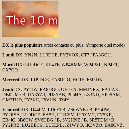
DX le plus populaire
(trois contacts ou plus, n’importe quel mode)
Lundi
DX: YN2N, LU9DCE, PY2VOX, CT7 / PA3GCU.
Mardi
DX: LU9DCE, KP4TF, WP4RMM, WP4PZL, NP4ET,
CX7CO.
Mercredi
DX: LU9DCE, EA8DGO, HC1E, FM5DN.
Jeudi
DX: PY4JW, EA8DGO, OH7EA, MM3NRX, EA3IAK,
DB0UM / B, UA3YAJ, PU8YAB, PP5HA, LZ3ND, HP9SAM,
GM7TUD, FY5KE, F5VHN, 9Z4Y.
Vendredi
DX: D44PM, LU6ETB, ZS6WAB / B, PY4JW,
PY2RSA, LU9DCE, EA5H, PT2CSM, IH9YMC, FY5KE,
EB4IC, 3B8CW, SV6DBG / B, SV2HNE / B, SR5TDM / B,
PY2PRB, LU2BEC6 , LU5EPB, IZ1WYO, IK3VZO, EA8CVZ,