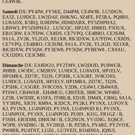
CE4WJK.
Samedi
DX: PY4JW, FY5KE, D44PM, CE4WJK, LU5DGN,
EA5Z, LU9DCE, LW2DAF, IS0KNG, 9Z4FE, PZ5RA, PQ8RS,
LU8ADX, K5RQ, IU8DNW, HD0DABX, PY5ZHPHA2,
LBNW3, PY5ZHPHA2 , LU5CQC, HP2AT, HI8RD, F5OUX,
EB1CRW, EA7FDW, CX8DS, CE7VPQ, CE4BRO, CE3SJM,
9A1A, ZV2K, YL2GD, XE1XR, RK3DXW, EA7FDW, CX8DS,
CE7VPQ, CE4BRO, CE3SJM, 9A1A, ZV2K, YL2GD, XE1XR,
RK3DXW, PY5QW, PY3EW8, PY5QW, PYBEW8 , CX9AU,
CX1DDO, CE3CMH.
Dimanche
DX: EA8DGO, PY2TMV, LW2DOD, PU8WCB,
J69BB, LW3DC, CM2RSV, LU9DCE, LU8ADX, HP1ELV,
HP1MRA, ZD7JC, TI2JS, CP5HK, CA5GRF, 3V8COSS,
LU9DCE, LU8ADX, HP1ELV, HP1MRA, ZD7JC, TI2JS,
CP5HK, CA5GRF, 3V8COSS, Y2DK, CE4WJ, CB4WAB,
PT6WJ, CB4WAB , EH4MCG, CB6TEB, 3B8CW, WP4RF,
LZ5R, LW5DIE, K1SFA, IT9BLB, ED1R, DM4X, CB6Q, 9A1A,
YY5RPE, XR3Y, RM9A, R3DCX, PY2KJ, PY1NX, LUFOVX
KJ, PY1NX, LU4NPOD, PY1NX, LU4NPOD KJ, PY1NX,
LU4NPOX, PY1NX, LU4NPOD, PUH9 , KI1G, FR1GZ / B,
F5SIH, EB3DIM, DB0UM / B, CE2NGN, YV1DIG, XQ6CF,
W5PR, SV6DBG / B, SV2HQL / B, PZ5RA, PY4BZ, PY2VOX,
PW8RB, PU4TNT, LUZ6 , LU3VED, KO4DHA, IQ9UI,