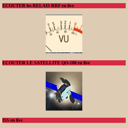
ECOUTER les RELAIS RRF en live
ECOUTER LE SATELLITE QO-100 en live
ISS en live