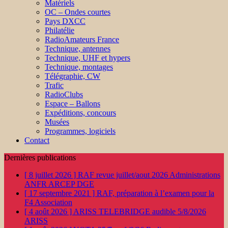
Matériels
OC – Ondes courtes
Pays DXCC
Philatélie
RadioAmateurs France
Technique, antennes
Technique, UHF et hypers
Technique, montages
Télégraphie, CW
Trafic
RadioClubs
Espace – Ballons
Expéditions, concours
Musées
Programmes, logiciels
Contact
Dernières publications
[ 8 juillet 2026 ]
RAF revue juillet/aout 2026
Administrations
ANFR ARCEP DGE
[ 17 septembre 2021 ]
RAF, préparation à l’examen pour la
F4
Association
[ 4 août 2026 ]
ARISS TELEBRIDGE audible 5/8/2026
ARISS