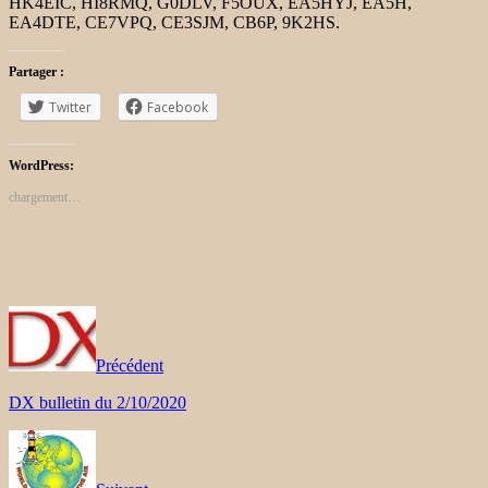
HK4EIC, HI8RMQ, G0DLV, F5OUX, EA5HYJ, EA5H,
EA4DTE, CE7VPQ, CE3SJM, CB6P, 9K2HS.
Partager :
Twitter
Facebook
WordPress:
chargement…
Précédent
DX bulletin du 2/10/2020