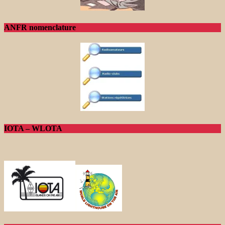
ANFR nomenclature
IOTA – WLOTA