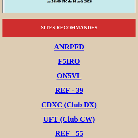
SITES RECOMMANDES
ANRPFD
F5IRO
ON5VL
REF - 39
CDXC (Club DX)
UFT (Club CW)
REF - 55