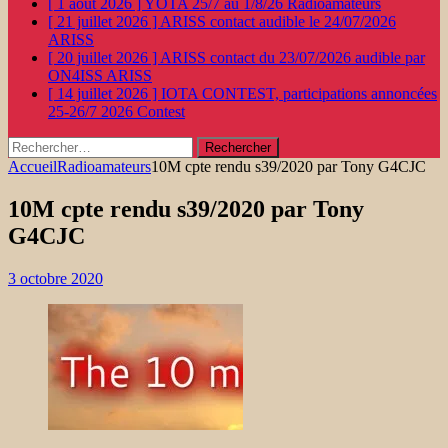
[ 1 août 2026 ]
YOTA 25/7 au 1/8/26
Radioamateurs
[ 21 juillet 2026 ]
ARISS contact audible le 24/07/2026
ARISS
[ 20 juillet 2026 ]
ARISS contact du 23/07/2026 audible par
ON4ISS
ARISS
[ 14 juillet 2026 ]
IOTA CONTEST, participations annoncées
25-26/7 2026
Contest
Rechercher :
Accueil
Radioamateurs
10M cpte rendu s39/2020 par Tony G4CJC
10M cpte rendu s39/2020 par Tony
G4CJC
3 octobre 2020