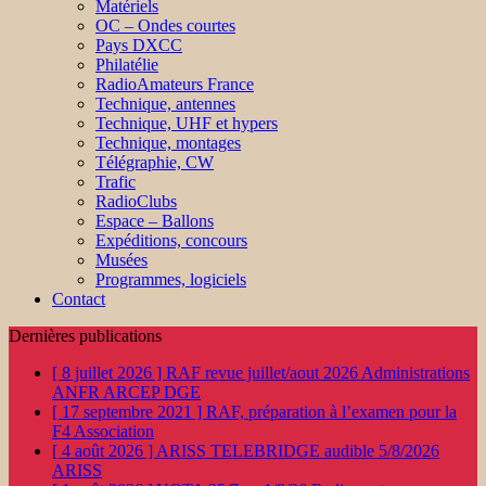
Matériels
OC – Ondes courtes
Pays DXCC
Philatélie
RadioAmateurs France
Technique, antennes
Technique, UHF et hypers
Technique, montages
Télégraphie, CW
Trafic
RadioClubs
Espace – Ballons
Expéditions, concours
Musées
Programmes, logiciels
Contact
Dernières publications
[ 8 juillet 2026 ]
RAF revue juillet/aout 2026
Administrations
ANFR ARCEP DGE
[ 17 septembre 2021 ]
RAF, préparation à l’examen pour la
F4
Association
[ 4 août 2026 ]
ARISS TELEBRIDGE audible 5/8/2026
ARISS