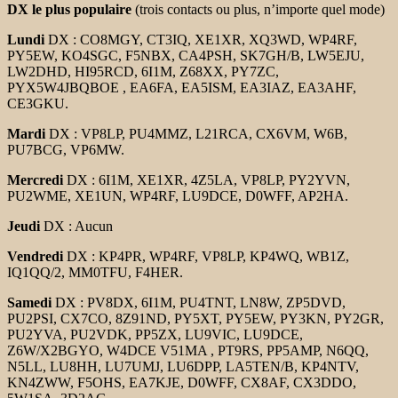
DX le plus populaire
(trois contacts ou plus, n’importe quel mode)
Lundi
DX : CO8MGY, CT3IQ, XE1XR, XQ3WD, WP4RF,
PY5EW, KO4SGC, F5NBX, CA4PSH, SK7GH/B, LW5EJU,
LW2DHD, HI95RCD, 6I1M, Z68XX, PY7ZC,
PYX5W4JBQBOE , EA6FA, EA5ISM, EA3IAZ, EA3AHF,
CE3GKU.
Mardi
DX : VP8LP, PU4MMZ, L21RCA, CX6VM, W6B,
PU7BCG, VP6MW.
Mercredi
DX : 6I1M, XE1XR, 4Z5LA, VP8LP, PY2YVN,
PU2WME, XE1UN, WP4RF, LU9DCE, D0WFF, AP2HA.
Jeudi
DX : Aucun
Vendredi
DX : KP4PR, WP4RF, VP8LP, KP4WQ, WB1Z,
IQ1QQ/2, MM0TFU, F4HER.
Samedi
DX : PV8DX, 6I1M, PU4TNT, LN8W, ZP5DVD,
PU2PSI, CX7CO, 8Z91ND, PY5XT, PY5EW, PY3KN, PY2GR,
PU2YVA, PU2VDK, PP5ZX, LU9VIC, LU9DCE,
Z6W/X2BGYO, W4DCE V51MA , PT9RS, PP5AMP, N6QQ,
N5LL, LU8HH, LU7UMJ, LU6DPP, LA5TEN/B, KP4NTV,
KN4ZWW, F5OHS, EA7KJE, D0WFF, CX8AF, CX3DDO,