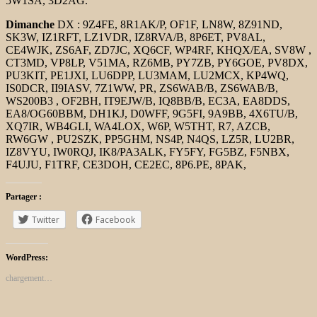
5W1SA, 3D2AG.
Dimanche
DX : 9Z4FE, 8R1AK/P, OF1F, LN8W, 8Z91ND,
SK3W, IZ1RFT, LZ1VDR, IZ8RVA/B, 8P6ET, PV8AL,
CE4WJK, ZS6AF, ZD7JC, XQ6CF, WP4RF, KHQX/EA, SV8W ,
CT3MD, VP8LP, V51MA, RZ6MB, PY7ZB, PY6GOE, PV8DX,
PU3KIT, PE1JXI, LU6DPP, LU3MAM, LU2MCX, KP4WQ,
IS0DCR, II9IASV, 7Z1WW, PR, ZS6WAB/B, ZS6WAB/B,
WS200B3 , OF2BH, IT9EJW/B, IQ8BB/B, EC3A, EA8DDS,
EA8/OG60BBM, DH1KJ, D0WFF, 9G5FI, 9A9BB, 4X6TU/B,
XQ7IR, WB4GLI, WA4LOX, W6P, W5THT, R7, AZCB,
RW6GW , PU2SZK, PP5GHM, NS4P, N4QS, LZ5R, LU2BR,
IZ8VYU, IW0RQJ, IK8/PA3ALK, FY5FY, FG5BZ, F5NBX,
F4UJU, F1TRF, CE3DOH, CE2EC, 8P6.PE, 8PAK,
Partager :
Twitter
Facebook
WordPress:
chargement…