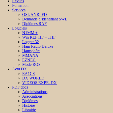
Revues
Formation
Services
QSL ANRPFD
Demande d’identifiant SWL
Diplômes RAF
Logiciels
N1MM +
Win REF HF – THF
Logger 32
Ham Radio Deluxe
Hamsphère
MMANA
EZNEC
Mode ROS
Actu DX
EA1CS
DX WORLD
VIDEOS EXPE. DX
PDF docs
Administrations
Associations
Diplômes
Histoire
Librairie