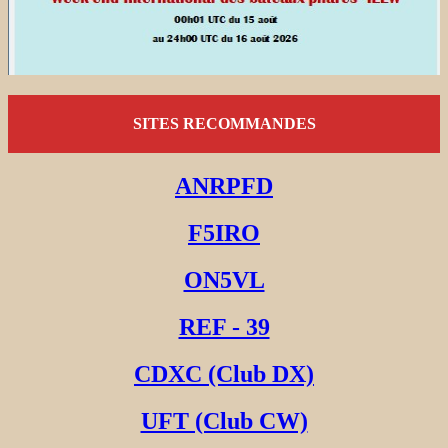
SITES RECOMMANDES
ANRPFD
F5IRO
ON5VL
REF - 39
CDXC (Club DX)
UFT (Club CW)