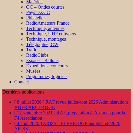
Matériels
OC – Ondes courtes
Pays DXCC
Philatélie
RadioAmateurs France
Technique, antennes
Technique, UHF et hypers
Technique, montages
Télégraphie, CW
Trafic
RadioClubs
Espace – Ballons
Expéditions, concours
Musées
Programmes, logiciels
Contact
Dernières publications
[ 8 juillet 2026 ]
RAF revue juillet/aout 2026
Administrations
ANFR ARCEP DGE
[ 17 septembre 2021 ]
RAF, préparation à l’examen pour la
F4
Association
[ 4 août 2026 ]
ARISS TELEBRIDGE audible 5/8/2026
ARISS