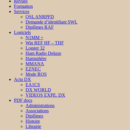
Revues
Formation
Services
QSL ANRPFD
Demande d’identifiant SWL
Diplômes RAF
Logiciels
N1MM +
Win REF HF – THF
Logger 32
Ham Radio Deluxe
Hamsphère
MMANA
EZNEC
Mode ROS
Actu DX
EA1CS
DX WORLD
VIDEOS EXPE. DX
PDF docs
Administrations
Associations
Diplômes
Histoire
Librairie