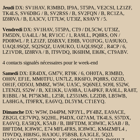
Jeudi
DX: SV1HAV, R3MBD, IF9A, 5T5PA, VE2CSI, LZ1ZF,
TK4LS, SV6DBG / B, SV2RSS / B, SV2FQN / B, RC1ZA,
IZ8RVA / B, EA3CV, UT7LW, UT3IZ, K9AVY / 5.
Vendredi
DX: SV1HAV, 5T5PA, CT9 / DL5CW, UT3IZ,
FM5DN, UA4LL / M, RV1CC / 1, RA9LL, PQ8RS, ON /
PD0RWL / P, LZ1ZF, IZ6BXV, EI9IB, VO1FOG, UA9UKO,
UAQL9SQZ, SQ2SQZ, UA9UKO, UAQL9SQZ , R4CP / 6,
LZ1VDR, IZ8RVA / B, IT9VDQ, IK6IHM, EI6JK, CT9ABV.
4 contacts signalés nécessaires pour le week-end
Samedi
DX: ER4DX, GM7V, RT9K / 6, OH0TA, R3MBD,
OH0V, EF1E, MM0TFU, UN7LZ, RK6FO, PQ8RS, OZ1D,
OH1F, OD5OJ, MM8Z, W5W, UA5C, SQ6NEJ, SO9I, S52W,
LTENZI, S52W / B, XE1KK, UA9BA, UA4PKF, RA9LL, RA8T,
R1BBL / M, PI75KML, LZ5R, LZ551MS, LZ2DB, LB5WB,
LA8HGA, IT9FRX, EA6VQ, DL5YM, CT1EYQ.
Dimanche
DX: W5W, D44PM, NP3YL, PY4BZ, EA9ACE,
ZB2GI, CE7VPQ, SQ2HL, PI4DX, OZ7AM, TK4LS, S57DX,
EA6VQ, EA5IQX, K5AB / B, II8FTDM, IC8WIC, K5AB / B,
II8FTDM, IC8WIC, E74 MFL4FRS, IC8WIC, KM4ZMFL4 ,
IT9VDQ, HI8JSG, HA3OU, F5BSB, EA3GLE, 5Q2J,