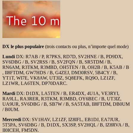
DX le plus populaire
(trois contacts ou plus, n’importe quel mode)
Lundi
DX: R7AB / P, R7PKS, RD7D, SV2HNE / B, PD9DX,
SV6DBG / B, SV2RSS / B, SV2FQN / B, SR5TDM / B,
RN6AM, R3TKM, R3MBD, OH5TEN / B, OH2B / B, K5AB / B
, II8FTDM, GW7HDS / B, G4ZEJ, DM30RSV, 5B4CY / B,
YT1T, WI7E, VK8AW, UT3IZ, SQ8EFK, RQ9O, LZ1ZF,
LZ1WR, LA6TEN, DP70DARC.
Mardi
DX: D1DX, LA5TEN / B, ER4DX, 4U1A, VE3RYI,
RA9LL, RA3RER, R3TKM, R3MBD, OY6BEC / B, UT3IZ,
UA9UR, SV6DBG / B, SB7W / B, SA5TAB, II8FTDM, DB0UM
/ B0UM.
Mercredi
DX: SV1HAV, LZ1ZF, IZ8IFL, EB1DJ, EA7JUR,
5T5PA, SV6DBG / B, D1DX, SX3SP, SV2HQL / B, IZ8RVA / B,
II0ICEH, FM5DN.