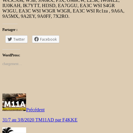
WA5CAM, W5B, SN0RX, P3X, OM8CW, LZ5R, IW0HLZ,
IU0KAH, IK7YTT, HI3SD, EA7GGU, EA3C WSI S4GR
W3GU, EA3C WSI W3GR W3GR, EA3C WSI Rc1za , 9A6A,
9A5MX, 9A2EY, 9A0FF, 7X2RO.
Partager :
Twitter
Facebook
WordPress:
chargement…
Précédent
31/7 au 3/8/2020 TM11AD par F4KKE