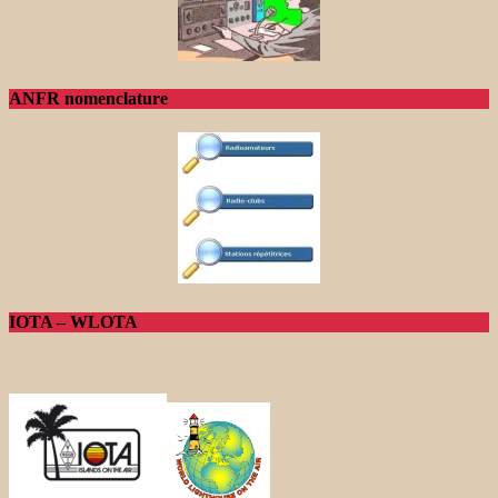
ANFR nomenclature
IOTA – WLOTA