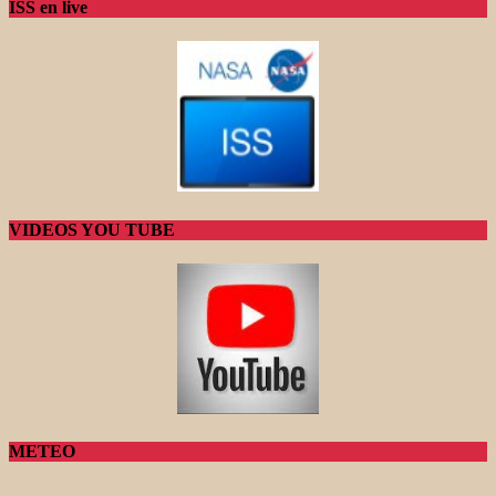
ISS en live
VIDEOS YOU TUBE
METEO