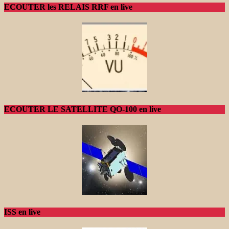
ECOUTER les RELAIS RRF en live
ECOUTER LE SATELLITE QO-100 en live
ISS en live