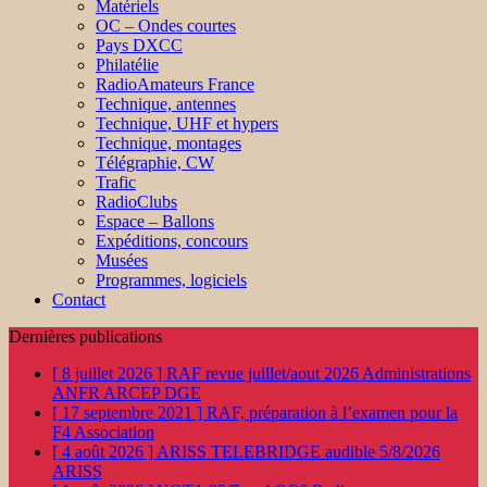
Matériels
OC – Ondes courtes
Pays DXCC
Philatélie
RadioAmateurs France
Technique, antennes
Technique, UHF et hypers
Technique, montages
Télégraphie, CW
Trafic
RadioClubs
Espace – Ballons
Expéditions, concours
Musées
Programmes, logiciels
Contact
Dernières publications
[ 8 juillet 2026 ]
RAF revue juillet/aout 2026
Administrations
ANFR ARCEP DGE
[ 17 septembre 2021 ]
RAF, préparation à l’examen pour la
F4
Association
[ 4 août 2026 ]
ARISS TELEBRIDGE audible 5/8/2026
ARISS