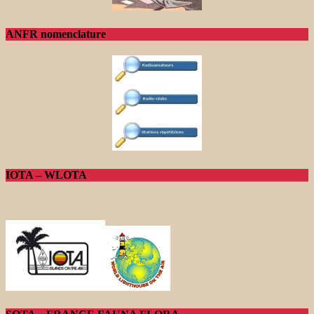
ANFR nomenclature
IOTA – WLOTA