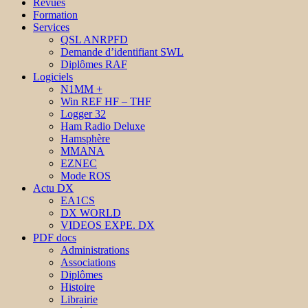
Revues
Formation
Services
QSL ANRPFD
Demande d’identifiant SWL
Diplômes RAF
Logiciels
N1MM +
Win REF HF – THF
Logger 32
Ham Radio Deluxe
Hamsphère
MMANA
EZNEC
Mode ROS
Actu DX
EA1CS
DX WORLD
VIDEOS EXPE. DX
PDF docs
Administrations
Associations
Diplômes
Histoire
Librairie