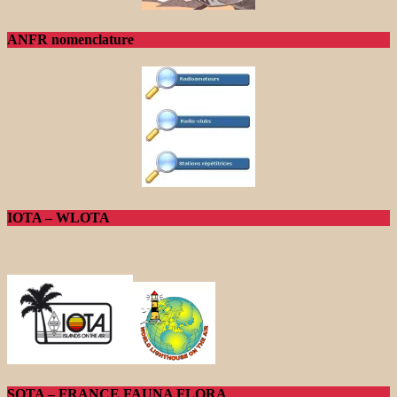
ANFR nomenclature
IOTA – WLOTA
SOTA – FRANCE FAUNA FLORA