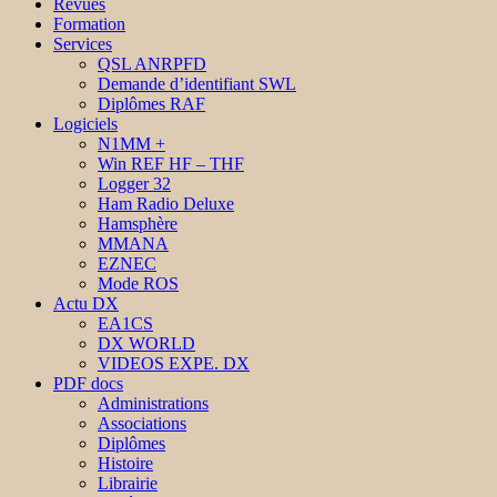
Revues
Formation
Services
QSL ANRPFD
Demande d’identifiant SWL
Diplômes RAF
Logiciels
N1MM +
Win REF HF – THF
Logger 32
Ham Radio Deluxe
Hamsphère
MMANA
EZNEC
Mode ROS
Actu DX
EA1CS
DX WORLD
VIDEOS EXPE. DX
PDF docs
Administrations
Associations
Diplômes
Histoire
Librairie