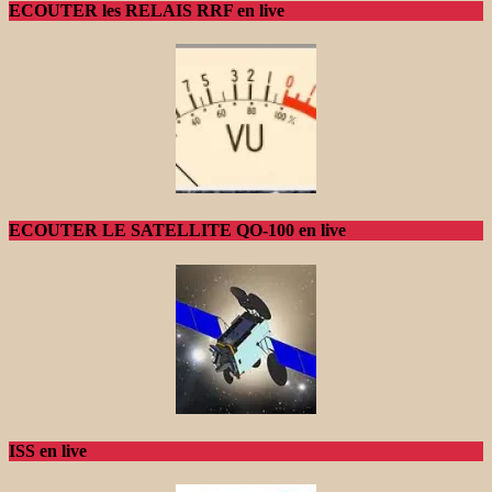
ECOUTER les RELAIS RRF en live
ECOUTER LE SATELLITE QO-100 en live
ISS en live