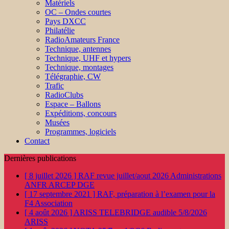
Matériels
OC – Ondes courtes
Pays DXCC
Philatélie
RadioAmateurs France
Technique, antennes
Technique, UHF et hypers
Technique, montages
Télégraphie, CW
Trafic
RadioClubs
Espace – Ballons
Expéditions, concours
Musées
Programmes, logiciels
Contact
Dernières publications
[ 8 juillet 2026 ]
RAF revue juillet/aout 2026
Administrations
ANFR ARCEP DGE
[ 17 septembre 2021 ]
RAF, préparation à l’examen pour la
F4
Association
[ 4 août 2026 ]
ARISS TELEBRIDGE audible 5/8/2026
ARISS