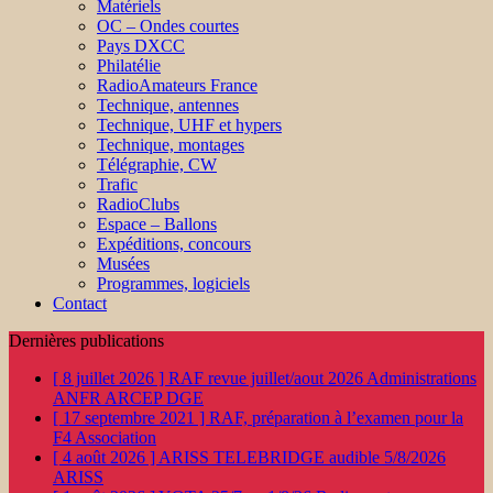
Matériels
OC – Ondes courtes
Pays DXCC
Philatélie
RadioAmateurs France
Technique, antennes
Technique, UHF et hypers
Technique, montages
Télégraphie, CW
Trafic
RadioClubs
Espace – Ballons
Expéditions, concours
Musées
Programmes, logiciels
Contact
Dernières publications
[ 8 juillet 2026 ]
RAF revue juillet/aout 2026
Administrations
ANFR ARCEP DGE
[ 17 septembre 2021 ]
RAF, préparation à l’examen pour la
F4
Association
[ 4 août 2026 ]
ARISS TELEBRIDGE audible 5/8/2026
ARISS