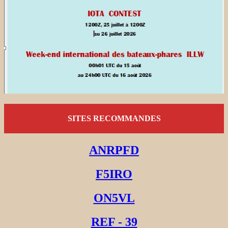
SITES RECOMMANDES
ANRPFD
F5IRO
ON5VL
REF - 39