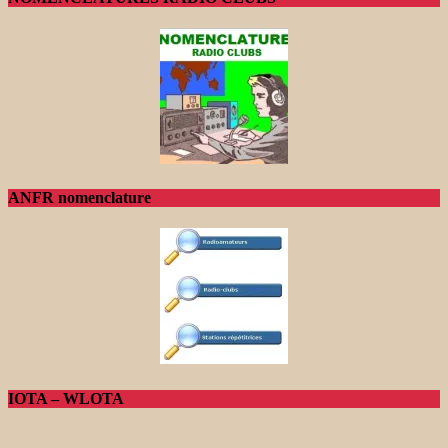
ANFR nomenclature
IOTA – WLOTA