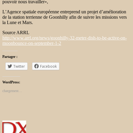
pouvoir nous travailler»,
L’Agence spatiale européenne entreprend un projet d’amélioration
de la station terrienne de Goonhilly afin de suivre les missions vers
la Lune et Mars.
Source ARRL
http://www.arrl.org/news/goonhilly-32-meter-dish-to-be-active-on-
moonbounce-on-september-1-2
Partager :
Twitter
Facebook
WordPress:
chargement…