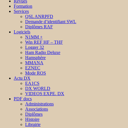
Revues
Formation
Services
QSL ANRPFD
Demande d’identifiant SWL
Diplômes RAF
Logiciels
N1MM +
Win REF HF – THF
Logger 32
Ham Radio Deluxe
Hamsphère
MMANA
EZNEC
Mode ROS
Actu DX
EA1CS
DX WORLD
VIDEOS EXPE. DX
PDF docs
Administrations
Associations
Diplômes
Histoire
Librairie