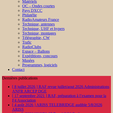
Matériels
OC – Ondes courtes
Pays DXCC
Philatélie
RadioAmateurs France
Technique, antennes
Technique, UHF et hypers
Technique, montages
Télégraphie, CW
Trafic
RadioClubs
Espace – Ballons
Expéditions, concours
Musées
Programmes, logiciels
Contact
Dernières publications
[ 8 juillet 2026 ]
RAF revue juillet/aout 2026
Administrations
ANFR ARCEP DGE
[ 17 septembre 2021 ]
RAF, préparation à l’examen pour la
F4
Association
[ 4 août 2026 ]
ARISS TELEBRIDGE audible 5/8/2026
ARISS