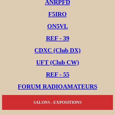
ANRPFD
F5IRO
ON5VL
REF - 39
CDXC (Club DX)
UFT (Club CW)
REF - 55
FORUM RADIOAMATEURS
SALONS - EXPOSITIONS