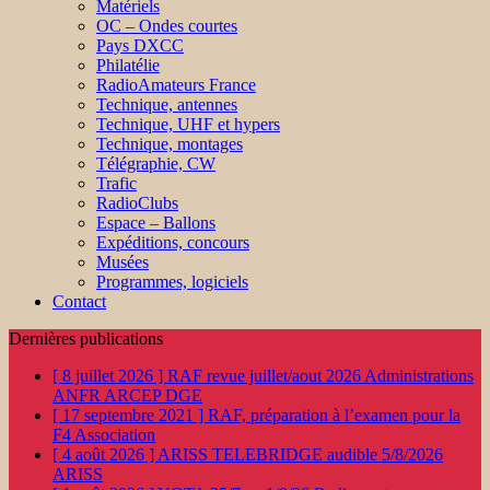
Matériels
OC – Ondes courtes
Pays DXCC
Philatélie
RadioAmateurs France
Technique, antennes
Technique, UHF et hypers
Technique, montages
Télégraphie, CW
Trafic
RadioClubs
Espace – Ballons
Expéditions, concours
Musées
Programmes, logiciels
Contact
Dernières publications
[ 8 juillet 2026 ]
RAF revue juillet/aout 2026
Administrations
ANFR ARCEP DGE
[ 17 septembre 2021 ]
RAF, préparation à l’examen pour la
F4
Association
[ 4 août 2026 ]
ARISS TELEBRIDGE audible 5/8/2026
ARISS