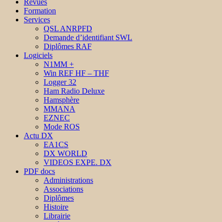
Revues
Formation
Services
QSL ANRPFD
Demande d’identifiant SWL
Diplômes RAF
Logiciels
N1MM +
Win REF HF – THF
Logger 32
Ham Radio Deluxe
Hamsphère
MMANA
EZNEC
Mode ROS
Actu DX
EA1CS
DX WORLD
VIDEOS EXPE. DX
PDF docs
Administrations
Associations
Diplômes
Histoire
Librairie