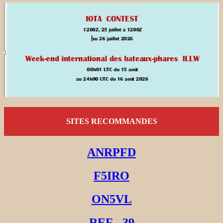
SITES RECOMMANDES
ANRPFD
F5IRO
ON5VL
REF - 39