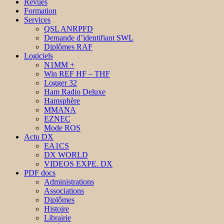
Revues
Formation
Services
QSL ANRPFD
Demande d’identifiant SWL
Diplômes RAF
Logiciels
N1MM +
Win REF HF – THF
Logger 32
Ham Radio Deluxe
Hamsphère
MMANA
EZNEC
Mode ROS
Actu DX
EA1CS
DX WORLD
VIDEOS EXPE. DX
PDF docs
Administrations
Associations
Diplômes
Histoire
Librairie