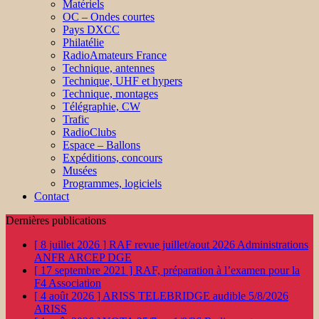
Matériels
OC – Ondes courtes
Pays DXCC
Philatélie
RadioAmateurs France
Technique, antennes
Technique, UHF et hypers
Technique, montages
Télégraphie, CW
Trafic
RadioClubs
Espace – Ballons
Expéditions, concours
Musées
Programmes, logiciels
Contact
Dernières publications
[ 8 juillet 2026 ]
RAF revue juillet/aout 2026
Administrations
ANFR ARCEP DGE
[ 17 septembre 2021 ]
RAF, préparation à l’examen pour la
F4
Association
[ 4 août 2026 ]
ARISS TELEBRIDGE audible 5/8/2026
ARISS