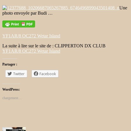
Une
photo envoyée par Budi …
YF1AR/8 OC272 Wetar Island
La suite à lire sur le site de : CLIPPERTON DX CLUB
YF1AR/8 OC272 Wetar Island
Partager :
Twitter
Facebook
WordPress:
chargement…