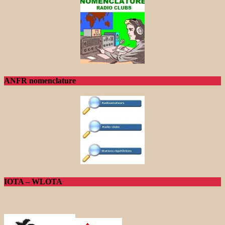
ANFR nomenclature
IOTA – WLOTA