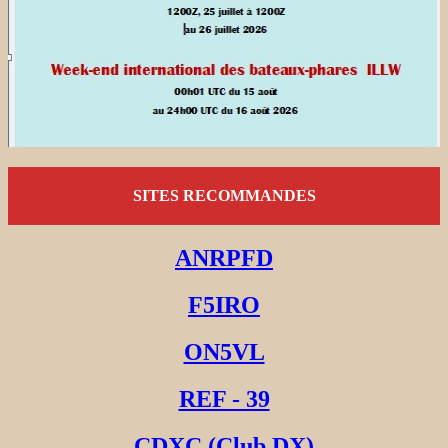
SITES RECOMMANDES
ANRPFD
F5IRO
ON5VL
REF - 39
CDXC (Club DX)