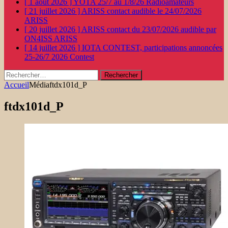
[ 1 août 2026 ]
YOTA 25/7 au 1/8/26
Radioamateurs
[ 21 juillet 2026 ]
ARISS contact audible le 24/07/2026
ARISS
[ 20 juillet 2026 ]
ARISS contact du 23/07/2026 audible par
ON4ISS
ARISS
[ 14 juillet 2026 ]
IOTA CONTEST, participations annoncées
25-26/7 2026
Contest
Rechercher :
Accueil
Média
ftdx101d_P
ftdx101d_P