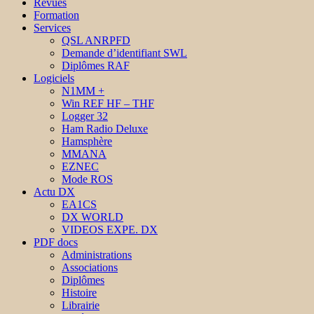
Revues
Formation
Services
QSL ANRPFD
Demande d’identifiant SWL
Diplômes RAF
Logiciels
N1MM +
Win REF HF – THF
Logger 32
Ham Radio Deluxe
Hamsphère
MMANA
EZNEC
Mode ROS
Actu DX
EA1CS
DX WORLD
VIDEOS EXPE. DX
PDF docs
Administrations
Associations
Diplômes
Histoire
Librairie