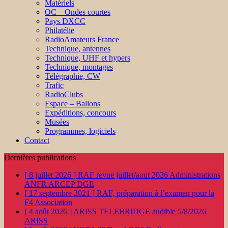
Matériels
OC – Ondes courtes
Pays DXCC
Philatélie
RadioAmateurs France
Technique, antennes
Technique, UHF et hypers
Technique, montages
Télégraphie, CW
Trafic
RadioClubs
Espace – Ballons
Expéditions, concours
Musées
Programmes, logiciels
Contact
Dernières publications
[ 8 juillet 2026 ]
RAF revue juillet/aout 2026
Administrations
ANFR ARCEP DGE
[ 17 septembre 2021 ]
RAF, préparation à l’examen pour la
F4
Association
[ 4 août 2026 ]
ARISS TELEBRIDGE audible 5/8/2026
ARISS