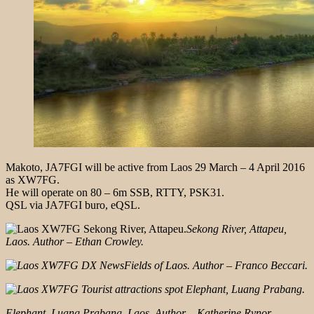
Makoto, JA7FGI will be active from Laos 29 March – 4 April 2016
as XW7FG.
He will operate on 80 – 6m SSB, RTTY, PSK31.
QSL via JA7FGI buro, eQSL.
Sekong River, Attapeu,
Laos. Author – Ethan Crowley.
Fields of Laos. Author – Franco Beccari.
Elephant, Luang Prabang, Laos. Author – Katherine Rynor.