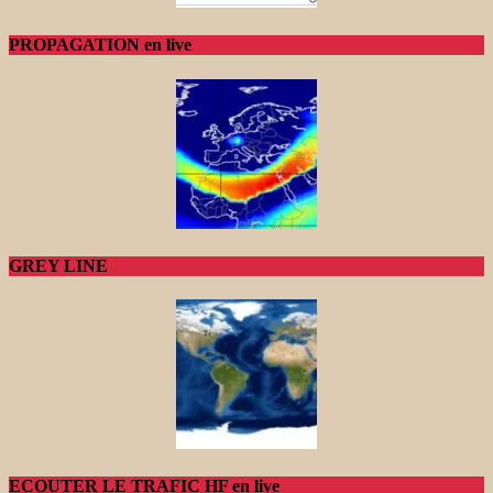
PROPAGATION en live
GREY LINE
ECOUTER LE TRAFIC HF en live