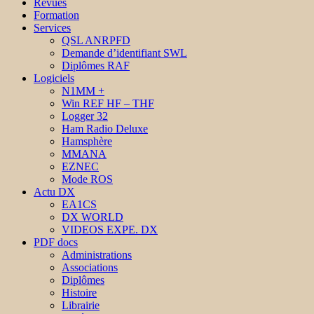
Revues
Formation
Services
QSL ANRPFD
Demande d’identifiant SWL
Diplômes RAF
Logiciels
N1MM +
Win REF HF – THF
Logger 32
Ham Radio Deluxe
Hamsphère
MMANA
EZNEC
Mode ROS
Actu DX
EA1CS
DX WORLD
VIDEOS EXPE. DX
PDF docs
Administrations
Associations
Diplômes
Histoire
Librairie