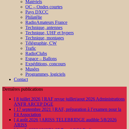
Matériels
OC – Ondes courtes
Pays DXCC
Philatélie
RadioAmateurs France
Technique, antennes
Technique, UHF et hypers
Technique, montages
Télégraphie, CW
Trafic
RadioClubs
Espace – Ballons
Expéditions, concours
Musées
Programmes, logiciels
Contact
Dernières publications
[ 8 juillet 2026 ]
RAF revue juillet/aout 2026
Administrations
ANFR ARCEP DGE
[ 17 septembre 2021 ]
RAF, préparation à l’examen pour la
F4
Association
[ 4 août 2026 ]
ARISS TELEBRIDGE audible 5/8/2026
ARISS