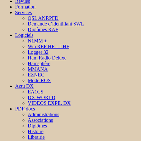
Revues
Formation
Services
QSL ANRPFD
Demande d’identifiant SWL
Diplômes RAF
Logiciels
N1MM +
Win REF HF – THF
Logger 32
Ham Radio Deluxe
Hamsphère
MMANA
EZNEC
Mode ROS
Actu DX
EA1CS
DX WORLD
VIDEOS EXPE. DX
PDF docs
Administrations
Associations
Diplômes
Histoire
Librairie