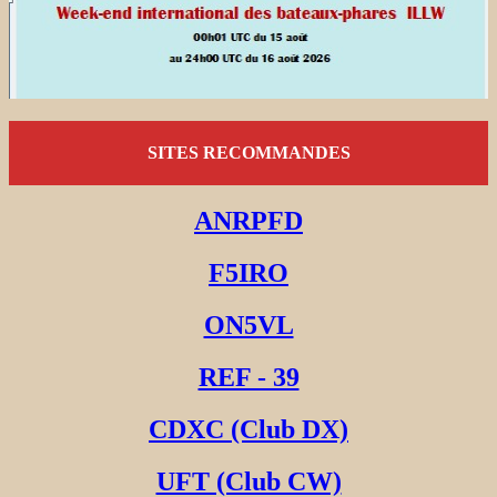
SITES RECOMMANDES
ANRPFD
F5IRO
ON5VL
REF - 39
CDXC (Club DX)
UFT (Club CW)