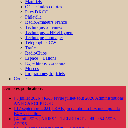
Matériels
OC – Ondes courtes
Pays DXCC
Philatélie
RadioAmateurs France
Technique, antennes
Technique, UHF et hypers
Technique, montages
Télégraphie, CW
Trafic
RadioClubs
Espace – Ballons
Expéditions, concours
Musées
Programmes, logiciels
Contact
Dernières publications
[ 8 juillet 2026 ]
RAF revue juillet/aout 2026
Administrations
ANFR ARCEP DGE
[ 17 septembre 2021 ]
RAF, préparation à l’examen pour la
F4
Association
[ 4 août 2026 ]
ARISS TELEBRIDGE audible 5/8/2026
ARISS