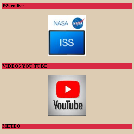
ISS en live
VIDEOS YOU TUBE
METEO