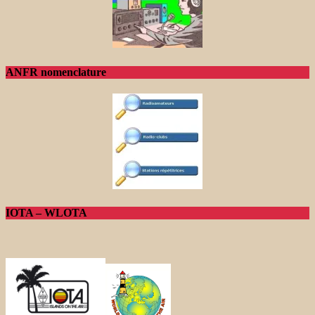
ANFR nomenclature
IOTA – WLOTA