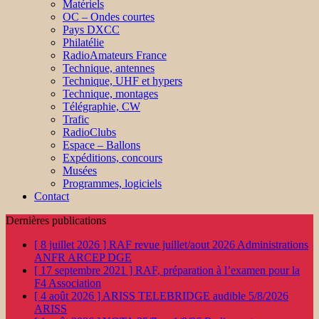
Matériels
OC – Ondes courtes
Pays DXCC
Philatélie
RadioAmateurs France
Technique, antennes
Technique, UHF et hypers
Technique, montages
Télégraphie, CW
Trafic
RadioClubs
Espace – Ballons
Expéditions, concours
Musées
Programmes, logiciels
Contact
Dernières publications
[ 8 juillet 2026 ]
RAF revue juillet/aout 2026
Administrations
ANFR ARCEP DGE
[ 17 septembre 2021 ]
RAF, préparation à l’examen pour la
F4
Association
[ 4 août 2026 ]
ARISS TELEBRIDGE audible 5/8/2026
ARISS