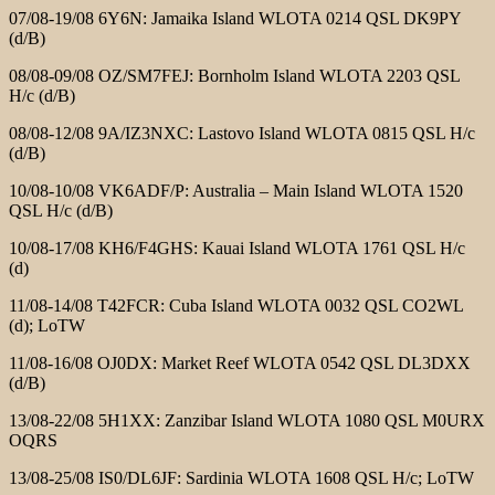
07/08-19/08 6Y6N: Jamaika Island WLOTA 0214 QSL DK9PY
(d/B)
08/08-09/08 OZ/SM7FEJ: Bornholm Island WLOTA 2203 QSL
H/c (d/B)
08/08-12/08 9A/IZ3NXC: Lastovo Island WLOTA 0815 QSL H/c
(d/B)
10/08-10/08 VK6ADF/P: Australia – Main Island WLOTA 1520
QSL H/c (d/B)
10/08-17/08 KH6/F4GHS: Kauai Island WLOTA 1761 QSL H/c
(d)
11/08-14/08 T42FCR: Cuba Island WLOTA 0032 QSL CO2WL
(d); LoTW
11/08-16/08 OJ0DX: Market Reef WLOTA 0542 QSL DL3DXX
(d/B)
13/08-22/08 5H1XX: Zanzibar Island WLOTA 1080 QSL M0URX
OQRS
13/08-25/08 IS0/DL6JF: Sardinia WLOTA 1608 QSL H/c; LoTW