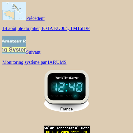
Précédent
14 août, ile du pilier, IOTA EU064, TM16IDP
Suivant
Monitoring système par IARUMS