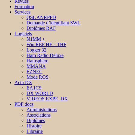
Revues
Formation
Services
QSL ANRPFD
Demande d’identifiant SWL
Diplômes RAF
Logiciels
N1MM +
Win REF HF – THF
Logger 32
Ham Radio Deluxe
Hamsphère
MMANA
EZNEC
Mode ROS
Actu DX
EA1CS
DX WORLD
VIDEOS EXPE. DX
PDF docs
Administrations
Associations
Diplômes
Histoire
Librairie