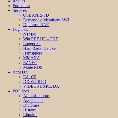
Revues
Formation
Services
QSL ANRPFD
Demande d’identifiant SWL
Diplômes RAF
Logiciels
N1MM +
Win REF HF – THF
Logger 32
Ham Radio Deluxe
Hamsphère
MMANA
EZNEC
Mode ROS
Actu DX
EA1CS
DX WORLD
VIDEOS EXPE. DX
PDF docs
Administrations
Associations
Diplômes
Histoire
Librairie