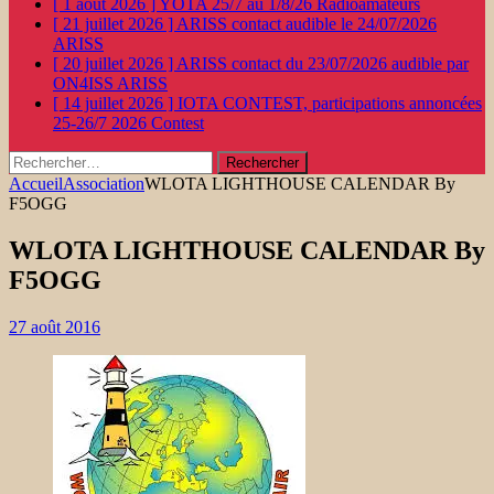
[ 1 août 2026 ]
YOTA 25/7 au 1/8/26
Radioamateurs
[ 21 juillet 2026 ]
ARISS contact audible le 24/07/2026
ARISS
[ 20 juillet 2026 ]
ARISS contact du 23/07/2026 audible par
ON4ISS
ARISS
[ 14 juillet 2026 ]
IOTA CONTEST, participations annoncées
25-26/7 2026
Contest
Rechercher :
Accueil
Association
WLOTA LIGHTHOUSE CALENDAR By
F5OGG
WLOTA LIGHTHOUSE CALENDAR By
F5OGG
27 août 2016