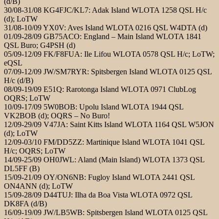
(d/B)
30/08-31/08 KG4FJC/KL7: Adak Island WLOTA 1258 QSL H/c
(d); LoTW
31/08-10/09 YX0V: Aves Island WLOTA 0216 QSL W4DTA (d)
01/09-28/09 GB75ACO: England – Main Island WLOTA 1841
QSL Buro; G4PSH (d)
05/09-12/09 FK/F8FUA: Ile Lifou WLOTA 0578 QSL H/c; LoTW;
eQSL
07/09-12/09 JW/SM7RYR: Spitsbergen Island WLOTA 0125 QSL
H/c (d/B)
08/09-19/09 E51Q: Rarotonga Island WLOTA 0971 ClubLog
OQRS; LoTW
10/09-17/09 5W0BOB: Upolu Island WLOTA 1944 QSL
VK2BOB (d); OQRS – No Buro!
12/09-29/09 V47JA: Saint Kitts Island WLOTA 1164 QSL W5JON
(d); LoTW
12/09-03/10 FM/DD5ZZ: Martinique Island WLOTA 1041 QSL
H/c; OQRS; LoTW
14/09-25/09 OH0JWL: Aland (Main Island) WLOTA 1373 QSL
DL5FF (B)
15/09-21/09 OY/ON6NB: Fugloy Island WLOTA 2441 QSL
ON4ANN (d); LoTW
15/09-28/09 D44TUJ: Ilha da Boa Vista WLOTA 0972 QSL
DK8FA (d/B)
16/09-19/09 JW/LB5WB: Spitsbergen Island WLOTA 0125 QSL