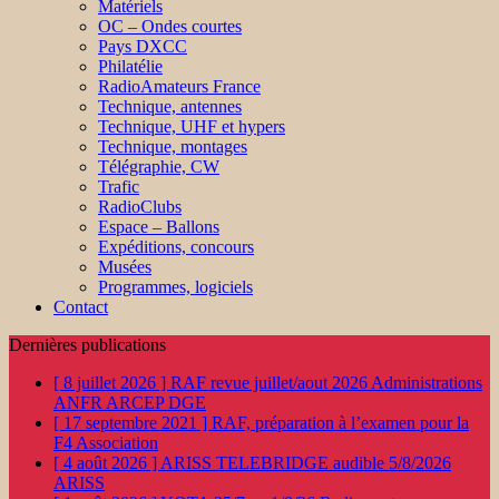
Matériels
OC – Ondes courtes
Pays DXCC
Philatélie
RadioAmateurs France
Technique, antennes
Technique, UHF et hypers
Technique, montages
Télégraphie, CW
Trafic
RadioClubs
Espace – Ballons
Expéditions, concours
Musées
Programmes, logiciels
Contact
Dernières publications
[ 8 juillet 2026 ]
RAF revue juillet/aout 2026
Administrations
ANFR ARCEP DGE
[ 17 septembre 2021 ]
RAF, préparation à l’examen pour la
F4
Association
[ 4 août 2026 ]
ARISS TELEBRIDGE audible 5/8/2026
ARISS