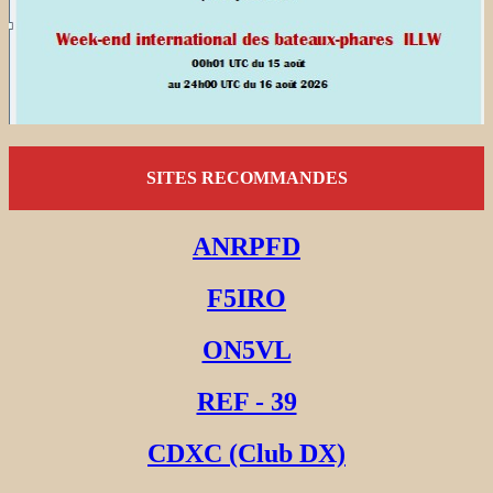
SITES RECOMMANDES
ANRPFD
F5IRO
ON5VL
REF - 39
CDXC (Club DX)