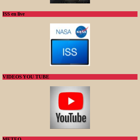
ISS en live
VIDEOS YOU TUBE
METEO