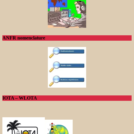
ANFR nomenclature
IOTA – WLOTA