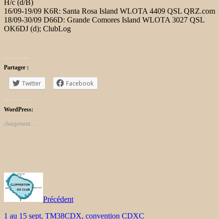
H/c (d/B)
16/09-19/09 K6R: Santa Rosa Island WLOTA 4409 QSL QRZ.com
18/09-30/09 D66D: Grande Comores Island WLOTA 3027 QSL
OK6DJ (d); ClubLog
Partager :
Twitter
Facebook
WordPress:
chargement…
Précédent
1 au 15 sept, TM38CDX, convention CDXC