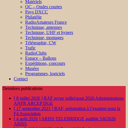
Matériels
OC – Ondes courtes
Pays DXCC
Philatélie
RadioAmateurs France
Technique, antennes
Technique, UHF et hypers
Technique, montages
Télégraphie, CW
Trafic
RadioClubs
Espace – Ballons
Expéditions, concours
Musées
Programmes, logiciels
Contact
Dernières publications
[ 8 juillet 2026 ]
RAF revue juillet/aout 2026
Administrations
ANFR ARCEP DGE
[ 17 septembre 2021 ]
RAF, préparation à l’examen pour la
F4
Association
[ 4 août 2026 ]
ARISS TELEBRIDGE audible 5/8/2026
ARISS