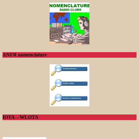
ANFR nomenclature
IOTA – WLOTA