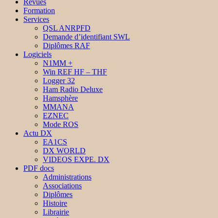
Revues
Formation
Services
QSL ANRPFD
Demande d’identifiant SWL
Diplômes RAF
Logiciels
N1MM +
Win REF HF – THF
Logger 32
Ham Radio Deluxe
Hamsphère
MMANA
EZNEC
Mode ROS
Actu DX
EA1CS
DX WORLD
VIDEOS EXPE. DX
PDF docs
Administrations
Associations
Diplômes
Histoire
Librairie