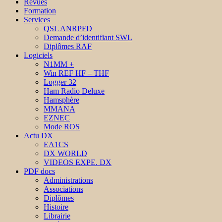
Revues
Formation
Services
QSL ANRPFD
Demande d’identifiant SWL
Diplômes RAF
Logiciels
N1MM +
Win REF HF – THF
Logger 32
Ham Radio Deluxe
Hamsphère
MMANA
EZNEC
Mode ROS
Actu DX
EA1CS
DX WORLD
VIDEOS EXPE. DX
PDF docs
Administrations
Associations
Diplômes
Histoire
Librairie