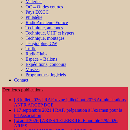
Matériels
OC – Ondes courtes
Pays DXCC
Philatélie
RadioAmateurs France
Technique, antennes
Technique, UHF et hypers
Technique, montages
Télégraphie, CW
Trafic
RadioClubs
Espace – Ballons
Expéditions, concours
Musées
Programmes, logiciels
Contact
Dernières publications
[ 8 juillet 2026 ]
RAF revue juillet/aout 2026
Administrations
ANFR ARCEP DGE
[ 17 septembre 2021 ]
RAF, préparation à l’examen pour la
F4
Association
[ 4 août 2026 ]
ARISS TELEBRIDGE audible 5/8/2026
ARISS