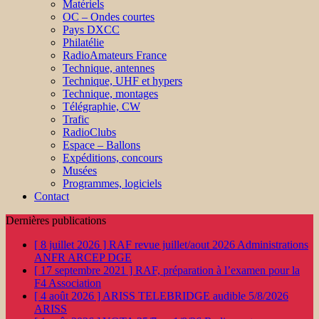
Matériels
OC – Ondes courtes
Pays DXCC
Philatélie
RadioAmateurs France
Technique, antennes
Technique, UHF et hypers
Technique, montages
Télégraphie, CW
Trafic
RadioClubs
Espace – Ballons
Expéditions, concours
Musées
Programmes, logiciels
Contact
Dernières publications
[ 8 juillet 2026 ]
RAF revue juillet/aout 2026
Administrations
ANFR ARCEP DGE
[ 17 septembre 2021 ]
RAF, préparation à l’examen pour la
F4
Association
[ 4 août 2026 ]
ARISS TELEBRIDGE audible 5/8/2026
ARISS