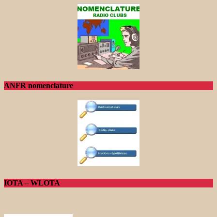
ANFR nomenclature
IOTA – WLOTA