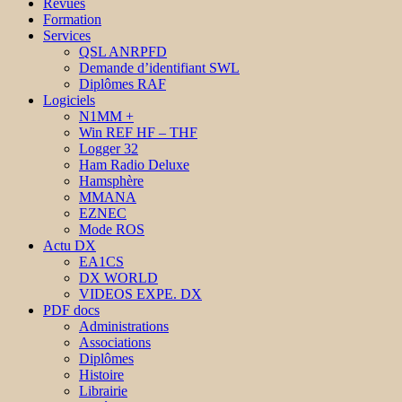
Revues
Formation
Services
QSL ANRPFD
Demande d’identifiant SWL
Diplômes RAF
Logiciels
N1MM +
Win REF HF – THF
Logger 32
Ham Radio Deluxe
Hamsphère
MMANA
EZNEC
Mode ROS
Actu DX
EA1CS
DX WORLD
VIDEOS EXPE. DX
PDF docs
Administrations
Associations
Diplômes
Histoire
Librairie