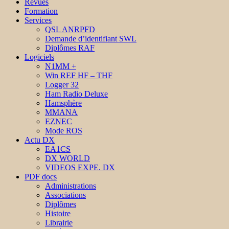
Revues
Formation
Services
QSL ANRPFD
Demande d’identifiant SWL
Diplômes RAF
Logiciels
N1MM +
Win REF HF – THF
Logger 32
Ham Radio Deluxe
Hamsphère
MMANA
EZNEC
Mode ROS
Actu DX
EA1CS
DX WORLD
VIDEOS EXPE. DX
PDF docs
Administrations
Associations
Diplômes
Histoire
Librairie