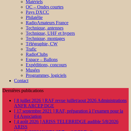
Matériels
OC – Ondes courtes
Pays DXCC
Philatélie
RadioAmateurs France
Technique, antennes
Technique, UHF et hypers
Technique, montages
Télégraphie, CW
Trafic
RadioClubs
Espace – Ballons
Expéditions, concours
Musées
Programmes, logiciels
Contact
Dernières publications
[ 8 juillet 2026 ]
RAF revue juillet/aout 2026
Administrations
ANFR ARCEP DGE
[ 17 septembre 2021 ]
RAF, préparation à l’examen pour la
F4
Association
[ 4 août 2026 ]
ARISS TELEBRIDGE audible 5/8/2026
ARISS