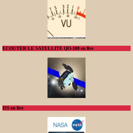
ECOUTER LE SATELLITE QO-100 en live
ISS en live