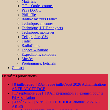
Matériels
OC – Ondes courtes
Pays DXCC
Philatélie
RadioAmateurs France
Technique, antennes
Technique, UHF et hypers
Technique, montages
Télégraphie, CW
Trafic
RadioClubs
Espace – Ballons
Expéditions, concours
Musées
Programmes, logiciels
Contact
Dernières publications
[ 8 juillet 2026 ]
RAF revue juillet/aout 2026
Administrations
ANFR ARCEP DGE
[ 17 septembre 2021 ]
RAF, préparation à l’examen pour la
F4
Association
[ 4 août 2026 ]
ARISS TELEBRIDGE audible 5/8/2026
ARISS