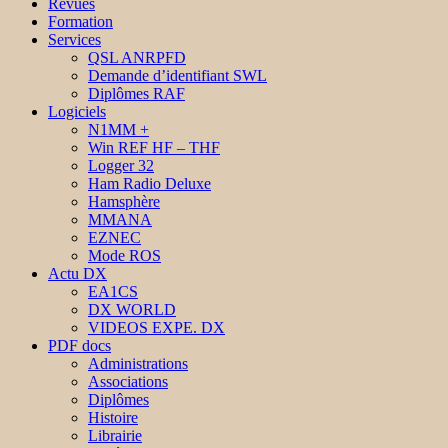
Revues
Formation
Services
QSL ANRPFD
Demande d’identifiant SWL
Diplômes RAF
Logiciels
N1MM +
Win REF HF – THF
Logger 32
Ham Radio Deluxe
Hamsphère
MMANA
EZNEC
Mode ROS
Actu DX
EA1CS
DX WORLD
VIDEOS EXPE. DX
PDF docs
Administrations
Associations
Diplômes
Histoire
Librairie