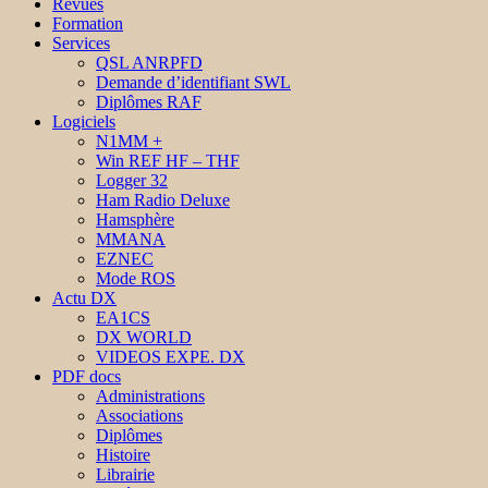
Revues
Formation
Services
QSL ANRPFD
Demande d’identifiant SWL
Diplômes RAF
Logiciels
N1MM +
Win REF HF – THF
Logger 32
Ham Radio Deluxe
Hamsphère
MMANA
EZNEC
Mode ROS
Actu DX
EA1CS
DX WORLD
VIDEOS EXPE. DX
PDF docs
Administrations
Associations
Diplômes
Histoire
Librairie