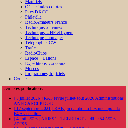
Matériels
OC – Ondes courtes
Pays DXCC
Philatélie
RadioAmateurs France
Technique, antennes
Technique, UHF et hypers
Technique, montages
Télégraphie, CW
Trafic
RadioClubs
Espace – Ballons
Expéditions, concours
Musées
Programmes, logiciels
Contact
Dernières publications
[ 8 juillet 2026 ]
RAF revue juillet/aout 2026
Administrations
ANFR ARCEP DGE
[ 17 septembre 2021 ]
RAF, préparation à l’examen pour la
F4
Association
[ 4 août 2026 ]
ARISS TELEBRIDGE audible 5/8/2026
ARISS