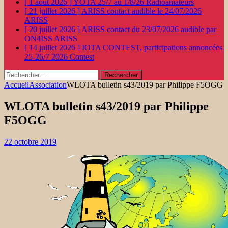
[ 1 août 2026 ]
YOTA 25/7 au 1/8/26
Radioamateurs
[ 21 juillet 2026 ]
ARISS contact audible le 24/07/2026
ARISS
[ 20 juillet 2026 ]
ARISS contact du 23/07/2026 audible par
ON4ISS
ARISS
[ 14 juillet 2026 ]
IOTA CONTEST, participations annoncées
25-26/7 2026
Contest
Rechercher :
Accueil
Association
WLOTA bulletin s43/2019 par Philippe F5OGG
WLOTA bulletin s43/2019 par Philippe
F5OGG
22 octobre 2019