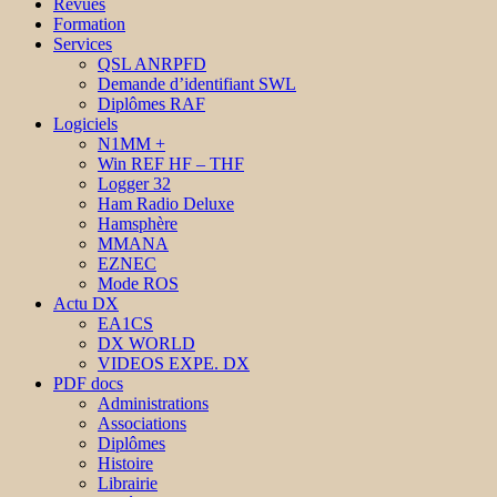
Revues
Formation
Services
QSL ANRPFD
Demande d’identifiant SWL
Diplômes RAF
Logiciels
N1MM +
Win REF HF – THF
Logger 32
Ham Radio Deluxe
Hamsphère
MMANA
EZNEC
Mode ROS
Actu DX
EA1CS
DX WORLD
VIDEOS EXPE. DX
PDF docs
Administrations
Associations
Diplômes
Histoire
Librairie