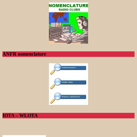
ANFR nomenclature
IOTA – WLOTA