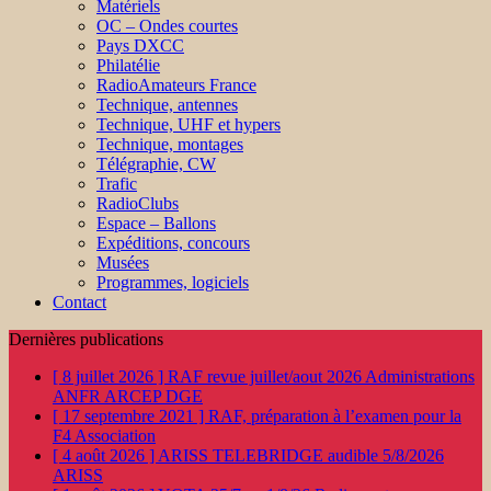
Matériels
OC – Ondes courtes
Pays DXCC
Philatélie
RadioAmateurs France
Technique, antennes
Technique, UHF et hypers
Technique, montages
Télégraphie, CW
Trafic
RadioClubs
Espace – Ballons
Expéditions, concours
Musées
Programmes, logiciels
Contact
Dernières publications
[ 8 juillet 2026 ]
RAF revue juillet/aout 2026
Administrations
ANFR ARCEP DGE
[ 17 septembre 2021 ]
RAF, préparation à l’examen pour la
F4
Association
[ 4 août 2026 ]
ARISS TELEBRIDGE audible 5/8/2026
ARISS