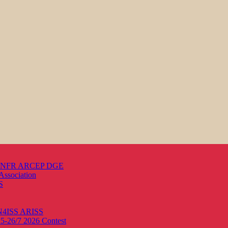
s ANFR ARCEP DGE
Association
S
ON4ISS
ARISS
25-26/7 2026
Contest