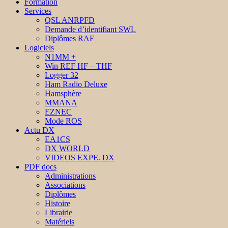
Formation
Services
QSL ANRPFD
Demande d’identifiant SWL
Diplômes RAF
Logiciels
N1MM +
Win REF HF – THF
Logger 32
Ham Radio Deluxe
Hamsphère
MMANA
EZNEC
Mode ROS
Actu DX
EA1CS
DX WORLD
VIDEOS EXPE. DX
PDF docs
Administrations
Associations
Diplômes
Histoire
Librairie
Matériels