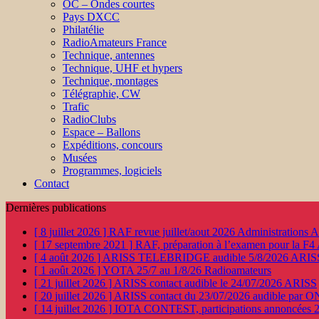
OC – Ondes courtes
Pays DXCC
Philatélie
RadioAmateurs France
Technique, antennes
Technique, UHF et hypers
Technique, montages
Télégraphie, CW
Trafic
RadioClubs
Espace – Ballons
Expéditions, concours
Musées
Programmes, logiciels
Contact
Dernières publications
[ 8 juillet 2026 ]
RAF revue juillet/aout 2026
Administration
[ 17 septembre 2021 ]
RAF, préparation à l’examen pour la F4
[ 4 août 2026 ]
ARISS TELEBRIDGE audible 5/8/2026
ARIS
[ 1 août 2026 ]
YOTA 25/7 au 1/8/26
Radioamateurs
[ 21 juillet 2026 ]
ARISS contact audible le 24/07/2026
ARISS
[ 20 juillet 2026 ]
ARISS contact du 23/07/2026 audible par 
[ 14 juillet 2026 ]
IOTA CONTEST, participations annoncées 