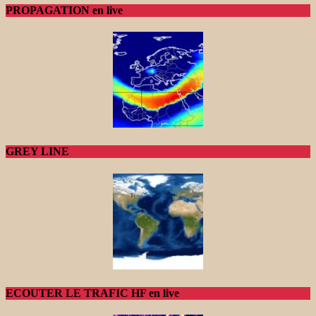
PROPAGATION en live
GREY LINE
ECOUTER LE TRAFIC HF en live