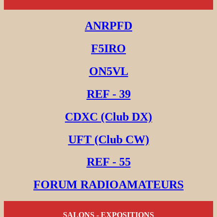
ANRPFD
F5IRO
ON5VL
REF - 39
CDXC (Club DX)
UFT (Club CW)
REF - 55
FORUM RADIOAMATEURS
SALONS - EXPOSITIONS