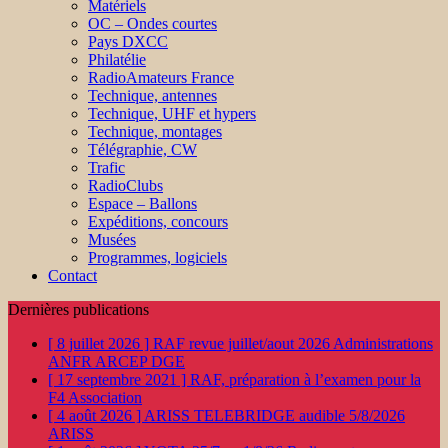
Matériels
OC – Ondes courtes
Pays DXCC
Philatélie
RadioAmateurs France
Technique, antennes
Technique, UHF et hypers
Technique, montages
Télégraphie, CW
Trafic
RadioClubs
Espace – Ballons
Expéditions, concours
Musées
Programmes, logiciels
Contact
Dernières publications
[ 8 juillet 2026 ]
RAF revue juillet/aout 2026
Administrations
ANFR ARCEP DGE
[ 17 septembre 2021 ]
RAF, préparation à l’examen pour la
F4
Association
[ 4 août 2026 ]
ARISS TELEBRIDGE audible 5/8/2026
ARISS