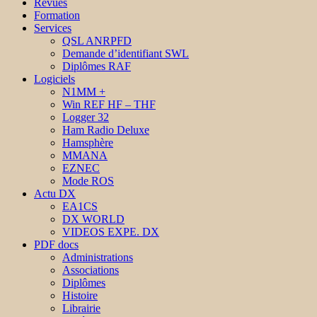
Revues
Formation
Services
QSL ANRPFD
Demande d’identifiant SWL
Diplômes RAF
Logiciels
N1MM +
Win REF HF – THF
Logger 32
Ham Radio Deluxe
Hamsphère
MMANA
EZNEC
Mode ROS
Actu DX
EA1CS
DX WORLD
VIDEOS EXPE. DX
PDF docs
Administrations
Associations
Diplômes
Histoire
Librairie