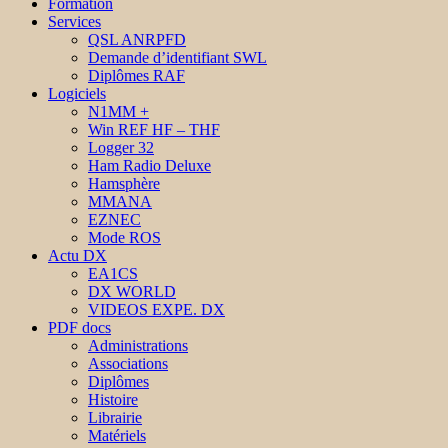
Formation
Services
QSL ANRPFD
Demande d’identifiant SWL
Diplômes RAF
Logiciels
N1MM +
Win REF HF – THF
Logger 32
Ham Radio Deluxe
Hamsphère
MMANA
EZNEC
Mode ROS
Actu DX
EA1CS
DX WORLD
VIDEOS EXPE. DX
PDF docs
Administrations
Associations
Diplômes
Histoire
Librairie
Matériels