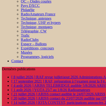
OC – Ondes courtes
Pays DXCC
Philatélie
RadioAmateurs France
Technique, antennes
Technique, UHF et hypers
Technique, montages
Télégraphie, CW
Trafic
RadioClubs
Espace – Ballons
Expéditions, concours
Musées
Programmes, logiciels
Contact
Dernières publications
[ 8 juillet 2026 ]
RAF revue juillet/aout 2026
Administration
[ 17 septembre 2021 ]
RAF, préparation à l’examen pour la F4
[ 4 août 2026 ]
ARISS TELEBRIDGE audible 5/8/2026
ARIS
[ 1 août 2026 ]
YOTA 25/7 au 1/8/26
Radioamateurs
[ 21 juillet 2026 ]
ARISS contact audible le 24/07/2026
ARISS
[ 20 juillet 2026 ]
ARISS contact du 23/07/2026 audible par 
[ 14 juillet 2026 ]
IOTA CONTEST, participations annoncées 