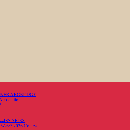
s ANFR ARCEP DGE
Association
S
ON4ISS
ARISS
25-26/7 2026
Contest