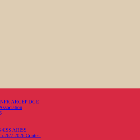
s ANFR ARCEP DGE
Association
S
ON4ISS
ARISS
25-26/7 2026
Contest