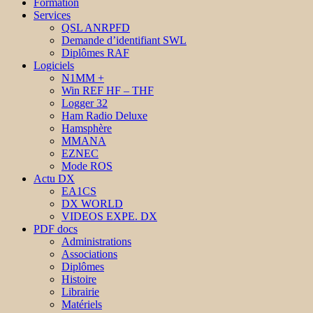
Formation
Services
QSL ANRPFD
Demande d’identifiant SWL
Diplômes RAF
Logiciels
N1MM +
Win REF HF – THF
Logger 32
Ham Radio Deluxe
Hamsphère
MMANA
EZNEC
Mode ROS
Actu DX
EA1CS
DX WORLD
VIDEOS EXPE. DX
PDF docs
Administrations
Associations
Diplômes
Histoire
Librairie
Matériels