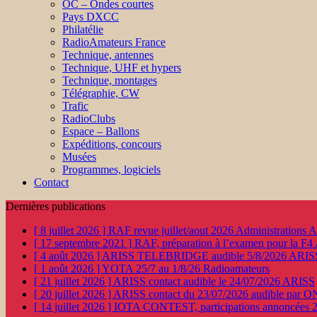
OC – Ondes courtes
Pays DXCC
Philatélie
RadioAmateurs France
Technique, antennes
Technique, UHF et hypers
Technique, montages
Télégraphie, CW
Trafic
RadioClubs
Espace – Ballons
Expéditions, concours
Musées
Programmes, logiciels
Contact
Dernières publications
[ 8 juillet 2026 ]
RAF revue juillet/aout 2026
Administration
[ 17 septembre 2021 ]
RAF, préparation à l’examen pour la F4
[ 4 août 2026 ]
ARISS TELEBRIDGE audible 5/8/2026
ARIS
[ 1 août 2026 ]
YOTA 25/7 au 1/8/26
Radioamateurs
[ 21 juillet 2026 ]
ARISS contact audible le 24/07/2026
ARISS
[ 20 juillet 2026 ]
ARISS contact du 23/07/2026 audible par 
[ 14 juillet 2026 ]
IOTA CONTEST, participations annoncées 