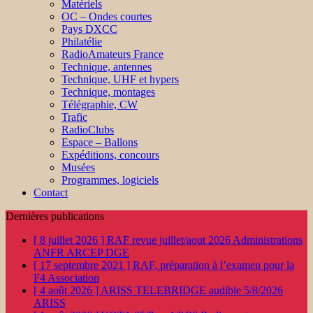
Matériels
OC – Ondes courtes
Pays DXCC
Philatélie
RadioAmateurs France
Technique, antennes
Technique, UHF et hypers
Technique, montages
Télégraphie, CW
Trafic
RadioClubs
Espace – Ballons
Expéditions, concours
Musées
Programmes, logiciels
Contact
Dernières publications
[ 8 juillet 2026 ]
RAF revue juillet/aout 2026
Administrations
ANFR ARCEP DGE
[ 17 septembre 2021 ]
RAF, préparation à l’examen pour la
F4
Association
[ 4 août 2026 ]
ARISS TELEBRIDGE audible 5/8/2026
ARISS