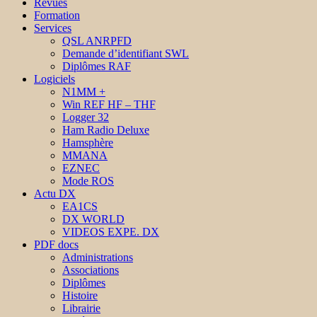
Revues
Formation
Services
QSL ANRPFD
Demande d’identifiant SWL
Diplômes RAF
Logiciels
N1MM +
Win REF HF – THF
Logger 32
Ham Radio Deluxe
Hamsphère
MMANA
EZNEC
Mode ROS
Actu DX
EA1CS
DX WORLD
VIDEOS EXPE. DX
PDF docs
Administrations
Associations
Diplômes
Histoire
Librairie