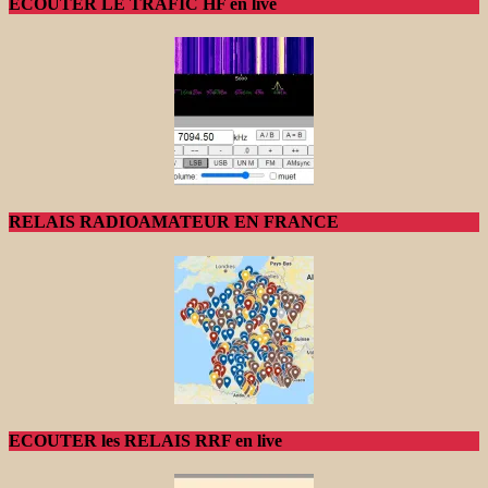
ECOUTER LE TRAFIC HF en live
RELAIS RADIOAMATEUR EN FRANCE
ECOUTER les RELAIS RRF en live