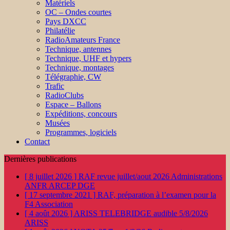
Matériels
OC – Ondes courtes
Pays DXCC
Philatélie
RadioAmateurs France
Technique, antennes
Technique, UHF et hypers
Technique, montages
Télégraphie, CW
Trafic
RadioClubs
Espace – Ballons
Expéditions, concours
Musées
Programmes, logiciels
Contact
Dernières publications
[ 8 juillet 2026 ]
RAF revue juillet/aout 2026
Administrations
ANFR ARCEP DGE
[ 17 septembre 2021 ]
RAF, préparation à l’examen pour la
F4
Association
[ 4 août 2026 ]
ARISS TELEBRIDGE audible 5/8/2026
ARISS