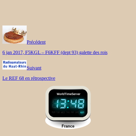
Précédent
6 jan 2017, F5KGL – F6KFF (dept 93) galette des rois
Suivant
Le REF 68 en rétrospective