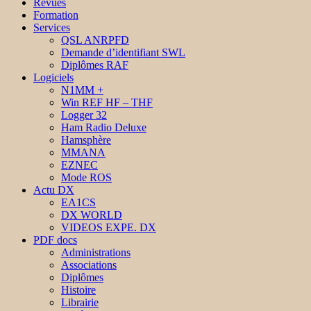
Revues
Formation
Services
QSL ANRPFD
Demande d’identifiant SWL
Diplômes RAF
Logiciels
N1MM +
Win REF HF – THF
Logger 32
Ham Radio Deluxe
Hamsphère
MMANA
EZNEC
Mode ROS
Actu DX
EA1CS
DX WORLD
VIDEOS EXPE. DX
PDF docs
Administrations
Associations
Diplômes
Histoire
Librairie