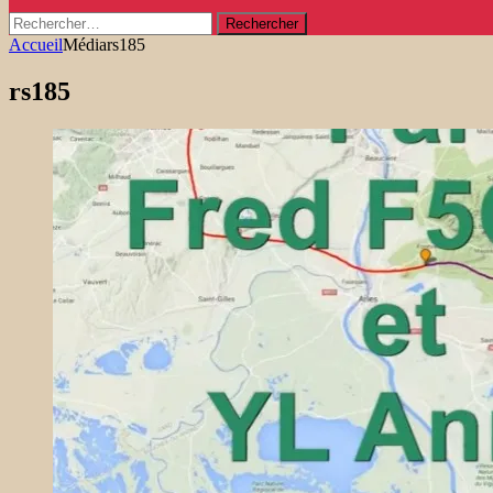
Rechercher :
Accueil
Média
rs185
rs185