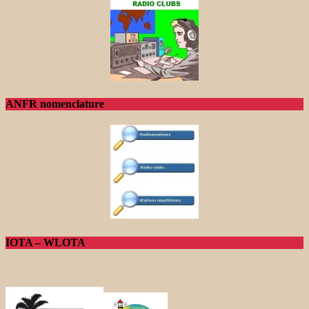
ANFR nomenclature
IOTA – WLOTA