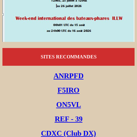
SITES RECOMMANDES
ANRPFD
F5IRO
ON5VL
REF - 39
CDXC (Club DX)