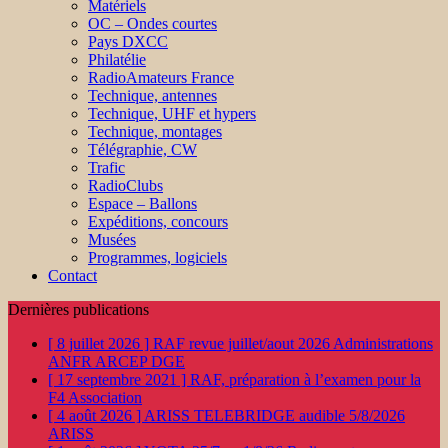
Matériels
OC – Ondes courtes
Pays DXCC
Philatélie
RadioAmateurs France
Technique, antennes
Technique, UHF et hypers
Technique, montages
Télégraphie, CW
Trafic
RadioClubs
Espace – Ballons
Expéditions, concours
Musées
Programmes, logiciels
Contact
Dernières publications
[ 8 juillet 2026 ]
RAF revue juillet/aout 2026
Administrations
ANFR ARCEP DGE
[ 17 septembre 2021 ]
RAF, préparation à l’examen pour la
F4
Association
[ 4 août 2026 ]
ARISS TELEBRIDGE audible 5/8/2026
ARISS