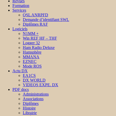
Revues
Formation
Services
QSL ANRPFD
Demande d’identifiant SWL
Diplômes RAF
Logiciels
N1MM +
Win REF HF – THF
Logger 32
Ham Radio Deluxe
Hamsphère
MMANA
EZNEC
Mode ROS
Actu DX
EA1CS
DX WORLD
VIDEOS EXPE. DX
PDF docs
Administrations
Associations
Diplômes
Histoire
Librairie