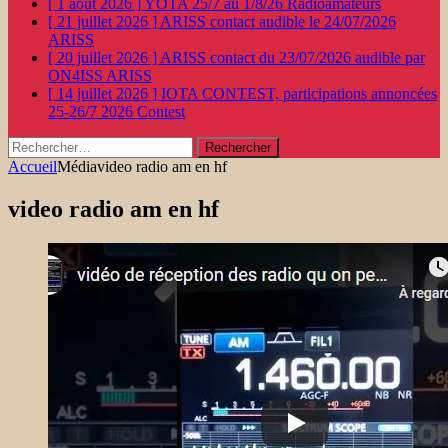
[ 1 août 2026 ]
YOTA 25/7 au 1/8/26
Radioamateurs
[ 21 juillet 2026 ]
ARISS contact audible le 24/07/2026
ARISS
[ 20 juillet 2026 ]
ARISS contact du 23/07/2026 audible par
ON4ISS
ARISS
[ 14 juillet 2026 ]
IOTA CONTEST, participations annoncées
25-26/7 2026
Contest
Rechercher :
Accueil
Média
video radio am en hf
video radio am en hf