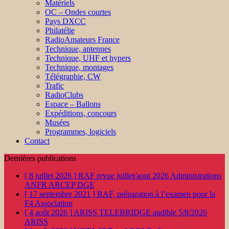
Matériels
OC – Ondes courtes
Pays DXCC
Philatélie
RadioAmateurs France
Technique, antennes
Technique, UHF et hypers
Technique, montages
Télégraphie, CW
Trafic
RadioClubs
Espace – Ballons
Expéditions, concours
Musées
Programmes, logiciels
Contact
Dernières publications
[ 8 juillet 2026 ]
RAF revue juillet/aout 2026
Administrations
ANFR ARCEP DGE
[ 17 septembre 2021 ]
RAF, préparation à l’examen pour la
F4
Association
[ 4 août 2026 ]
ARISS TELEBRIDGE audible 5/8/2026
ARISS