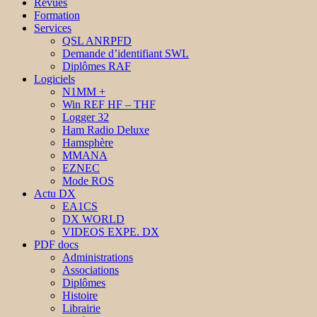
Revues
Formation
Services
QSL ANRPFD
Demande d’identifiant SWL
Diplômes RAF
Logiciels
N1MM +
Win REF HF – THF
Logger 32
Ham Radio Deluxe
Hamsphère
MMANA
EZNEC
Mode ROS
Actu DX
EA1CS
DX WORLD
VIDEOS EXPE. DX
PDF docs
Administrations
Associations
Diplômes
Histoire
Librairie