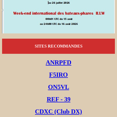
SITES RECOMMANDES
ANRPFD
F5IRO
ON5VL
REF - 39
CDXC (Club DX)