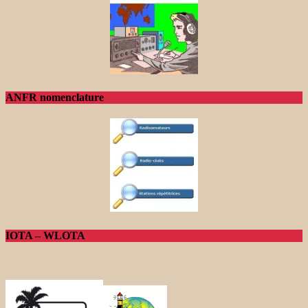
ANFR nomenclature
IOTA – WLOTA