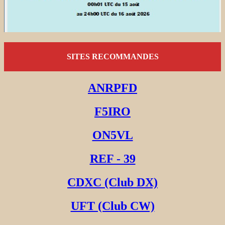
SITES RECOMMANDES
ANRPFD
F5IRO
ON5VL
REF - 39
CDXC (Club DX)
UFT (Club CW)