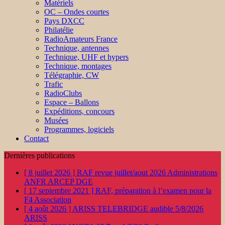
Matériels
OC – Ondes courtes
Pays DXCC
Philatélie
RadioAmateurs France
Technique, antennes
Technique, UHF et hypers
Technique, montages
Télégraphie, CW
Trafic
RadioClubs
Espace – Ballons
Expéditions, concours
Musées
Programmes, logiciels
Contact
Dernières publications
[ 8 juillet 2026 ]
RAF revue juillet/aout 2026
Administrations
ANFR ARCEP DGE
[ 17 septembre 2021 ]
RAF, préparation à l’examen pour la
F4
Association
[ 4 août 2026 ]
ARISS TELEBRIDGE audible 5/8/2026
ARISS