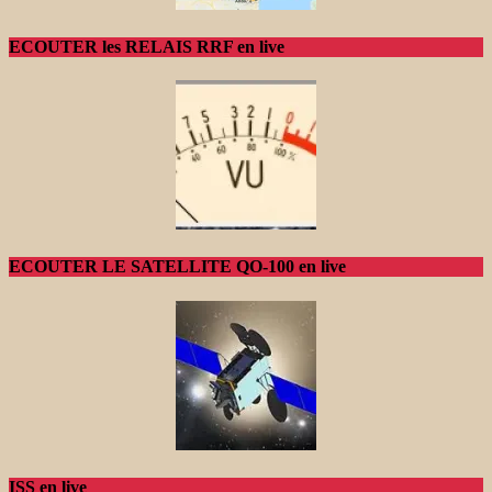
ECOUTER les RELAIS RRF en live
ECOUTER LE SATELLITE QO-100 en live
ISS en live