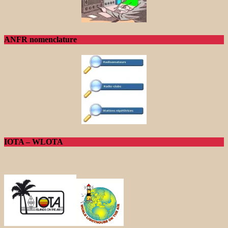
ANFR nomenclature
IOTA – WLOTA