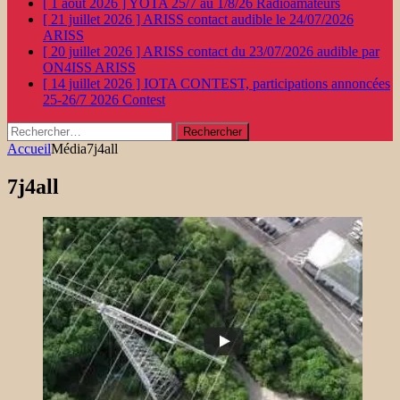
[ 1 août 2026 ]
YOTA 25/7 au 1/8/26
Radioamateurs
[ 21 juillet 2026 ]
ARISS contact audible le 24/07/2026
ARISS
[ 20 juillet 2026 ]
ARISS contact du 23/07/2026 audible par
ON4ISS
ARISS
[ 14 juillet 2026 ]
IOTA CONTEST, participations annoncées
25-26/7 2026
Contest
Rechercher :
Accueil
Média
7j4all
7j4all