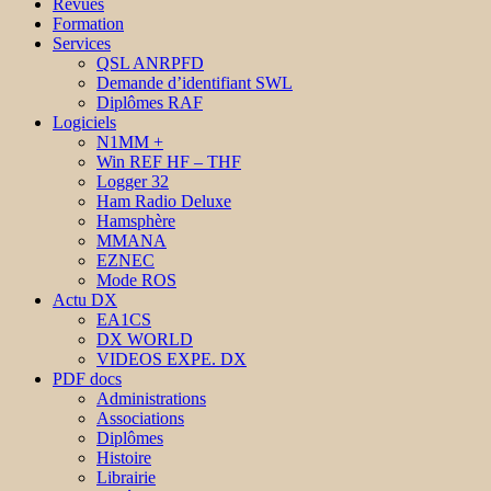
Revues
Formation
Services
QSL ANRPFD
Demande d’identifiant SWL
Diplômes RAF
Logiciels
N1MM +
Win REF HF – THF
Logger 32
Ham Radio Deluxe
Hamsphère
MMANA
EZNEC
Mode ROS
Actu DX
EA1CS
DX WORLD
VIDEOS EXPE. DX
PDF docs
Administrations
Associations
Diplômes
Histoire
Librairie