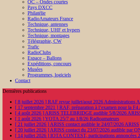
OC – Ondes courtes
Pays DXCC
Philatélie
RadioAmateurs France
Technique, antennes
Technique, UHF et hypers
Technique, montages
Télégraphie, CW
Trafic
RadioClubs
Espace – Ballons
Expéditions, concours
Musées
Programmes, logiciels
Contact
Dernières publications
[ 8 juillet 2026 ]
RAF revue juillet/aout 2026
Administration
[ 17 septembre 2021 ]
RAF, préparation à l’examen pour la F4
[ 4 août 2026 ]
ARISS TELEBRIDGE audible 5/8/2026
ARIS
[ 1 août 2026 ]
YOTA 25/7 au 1/8/26
Radioamateurs
[ 21 juillet 2026 ]
ARISS contact audible le 24/07/2026
ARISS
[ 20 juillet 2026 ]
ARISS contact du 23/07/2026 audible par 
[ 14 juillet 2026 ]
IOTA CONTEST, participations annoncées 