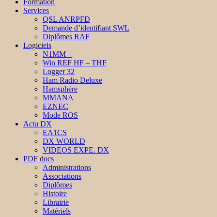
Formation
Services
QSL ANRPFD
Demande d’identifiant SWL
Diplômes RAF
Logiciels
N1MM +
Win REF HF – THF
Logger 32
Ham Radio Deluxe
Hamsphère
MMANA
EZNEC
Mode ROS
Actu DX
EA1CS
DX WORLD
VIDEOS EXPE. DX
PDF docs
Administrations
Associations
Diplômes
Histoire
Librairie
Matériels