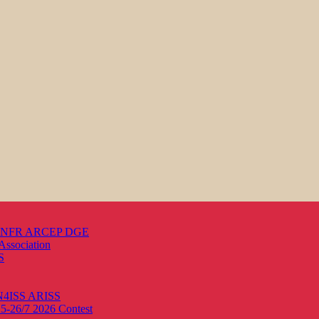
s ANFR ARCEP DGE
Association
S
ON4ISS
ARISS
25-26/7 2026
Contest