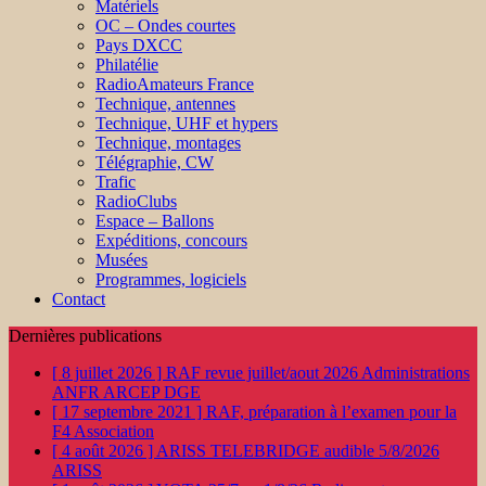
Matériels
OC – Ondes courtes
Pays DXCC
Philatélie
RadioAmateurs France
Technique, antennes
Technique, UHF et hypers
Technique, montages
Télégraphie, CW
Trafic
RadioClubs
Espace – Ballons
Expéditions, concours
Musées
Programmes, logiciels
Contact
Dernières publications
[ 8 juillet 2026 ]
RAF revue juillet/aout 2026
Administrations
ANFR ARCEP DGE
[ 17 septembre 2021 ]
RAF, préparation à l’examen pour la
F4
Association
[ 4 août 2026 ]
ARISS TELEBRIDGE audible 5/8/2026
ARISS