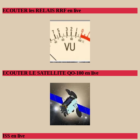
ECOUTER les RELAIS RRF en live
ECOUTER LE SATELLITE QO-100 en live
ISS en live