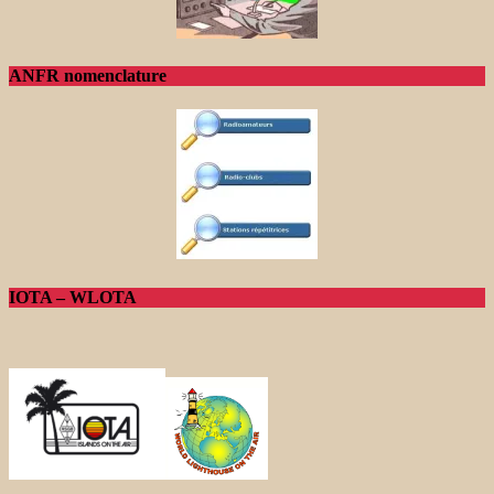
ANFR nomenclature
IOTA – WLOTA