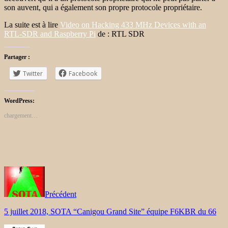
son auvent, qui a également son propre protocole propriétaire.
La suite est à lire
Video on Hacking 433 MHz Devices with an
RTL-SDR and Raspberry Pi
de : RTL SDR
Partager :
Twitter
Facebook
WordPress:
chargement…
Précédent
5 juillet 2018, SOTA “Canigou Grand Site” équipe F6KBR du 66