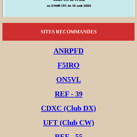
SITES RECOMMANDES
ANRPFD
F5IRO
ON5VL
REF - 39
CDXC (Club DX)
UFT (Club CW)
REF - 55