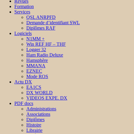
Revues
Formation
Services
QSL ANRPFD
Demande d’identifiant SWL
Diplômes RAF
Logiciels
N1MM +
Win REF HF – THF
Logger 32
Ham Radio Deluxe
Hamsphère
MMANA
EZNEC
Mode ROS
Actu DX
EA1CS
DX WORLD
VIDEOS EXPE. DX
PDF docs
Administrations
Associations
Diplômes
Histoire
Librairie