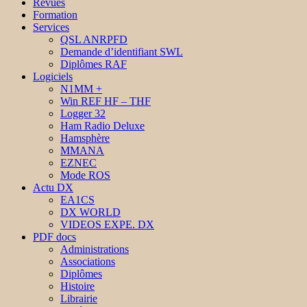
Revues
Formation
Services
QSL ANRPFD
Demande d’identifiant SWL
Diplômes RAF
Logiciels
N1MM +
Win REF HF – THF
Logger 32
Ham Radio Deluxe
Hamsphère
MMANA
EZNEC
Mode ROS
Actu DX
EA1CS
DX WORLD
VIDEOS EXPE. DX
PDF docs
Administrations
Associations
Diplômes
Histoire
Librairie