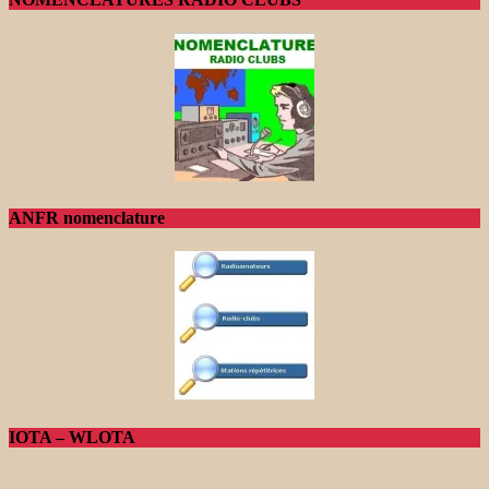
ANFR nomenclature
IOTA – WLOTA