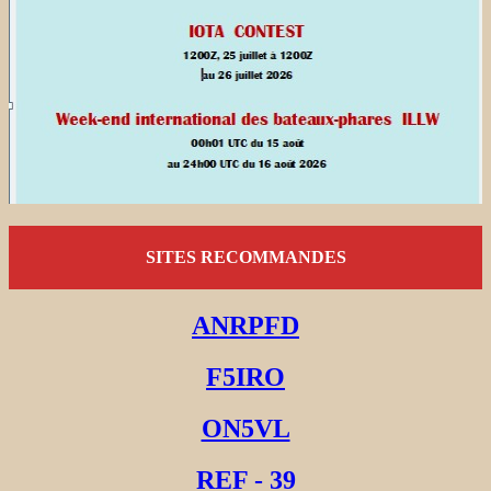
SITES RECOMMANDES
ANRPFD
F5IRO
ON5VL
REF - 39