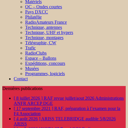
Matériels
OC – Ondes courtes
Pays DXCC
Philatélie
RadioAmateurs France
Technique, antennes
Technique, UHF et hypers
Technique, montages
Télégraphie, CW
Trafic
RadioClubs
Espace – Ballons
Expéditions, concours
Musées
Programmes, logiciels
Contact
Dernières publications
[ 8 juillet 2026 ]
RAF revue juillet/aout 2026
Administrations
ANFR ARCEP DGE
[ 17 septembre 2021 ]
RAF, préparation à l’examen pour la
F4
Association
[ 4 août 2026 ]
ARISS TELEBRIDGE audible 5/8/2026
ARISS