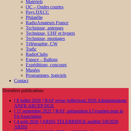
Matériels
OC – Ondes courtes
Pays DXCC
Philatélie
RadioAmateurs France
Technique, antennes
Technique, UHF et hypers
Technique, montages
Télégraphie, CW
Trafic
RadioClubs
Espace – Ballons
Expéditions, concours
Musées
Programmes, logiciels
Contact
Dernières publications
[ 8 juillet 2026 ]
RAF revue juillet/aout 2026
Administrations
ANFR ARCEP DGE
[ 17 septembre 2021 ]
RAF, préparation à l’examen pour la
F4
Association
[ 4 août 2026 ]
ARISS TELEBRIDGE audible 5/8/2026
ARISS