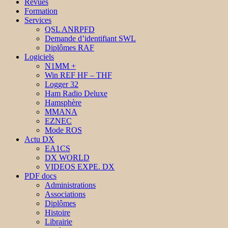
Revues
Formation
Services
QSL ANRPFD
Demande d’identifiant SWL
Diplômes RAF
Logiciels
N1MM +
Win REF HF – THF
Logger 32
Ham Radio Deluxe
Hamsphère
MMANA
EZNEC
Mode ROS
Actu DX
EA1CS
DX WORLD
VIDEOS EXPE. DX
PDF docs
Administrations
Associations
Diplômes
Histoire
Librairie