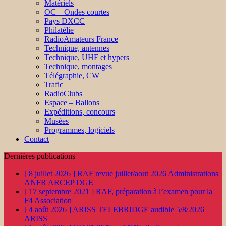
Matériels
OC – Ondes courtes
Pays DXCC
Philatélie
RadioAmateurs France
Technique, antennes
Technique, UHF et hypers
Technique, montages
Télégraphie, CW
Trafic
RadioClubs
Espace – Ballons
Expéditions, concours
Musées
Programmes, logiciels
Contact
Dernières publications
[ 8 juillet 2026 ]
RAF revue juillet/aout 2026
Administrations
ANFR ARCEP DGE
[ 17 septembre 2021 ]
RAF, préparation à l’examen pour la
F4
Association
[ 4 août 2026 ]
ARISS TELEBRIDGE audible 5/8/2026
ARISS