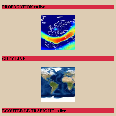
PROPAGATION en live
GREY LINE
ECOUTER LE TRAFIC HF en live