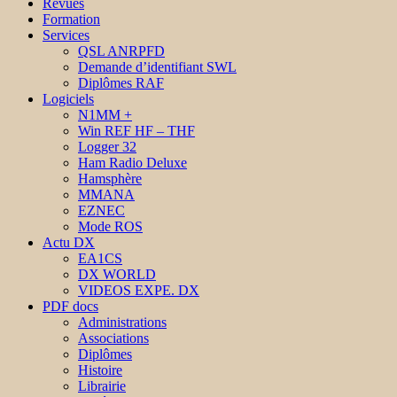
Revues
Formation
Services
QSL ANRPFD
Demande d’identifiant SWL
Diplômes RAF
Logiciels
N1MM +
Win REF HF – THF
Logger 32
Ham Radio Deluxe
Hamsphère
MMANA
EZNEC
Mode ROS
Actu DX
EA1CS
DX WORLD
VIDEOS EXPE. DX
PDF docs
Administrations
Associations
Diplômes
Histoire
Librairie