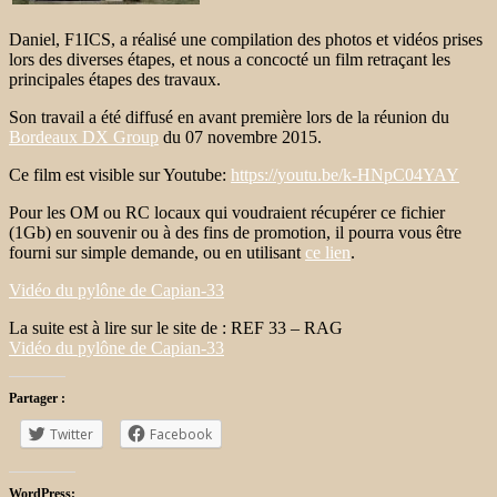
Daniel, F1ICS, a réalisé une compilation des photos et vidéos prises
lors des diverses étapes, et nous a concocté un film retraçant les
principales étapes des travaux.
Son travail a été diffusé en avant première lors de la réunion du
Bordeaux DX Group
du 07 novembre 2015.
Ce film est visible sur Youtube:
https://youtu.be/k-HNpC04YAY
Pour les OM ou RC locaux qui voudraient récupérer ce fichier
(1Gb) en souvenir ou à des fins de promotion, il pourra vous être
fourni sur simple demande, ou en utilisant
ce lien
.
Vidéo du pylône de Capian-33
La suite est à lire sur le site de : REF 33 – RAG
Vidéo du pylône de Capian-33
Partager :
Twitter
Facebook
WordPress: