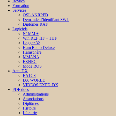
Revues
Formation
Services
QSL ANRPFD
Demande d’identifiant SWL
Diplômes RAF
Logiciels
N1MM +
Win REF HF – THF
Logger 32
Ham Radio Deluxe
Hamsphère
MMANA
EZNEC
Mode ROS
Actu DX
EA1CS
DX WORLD
VIDEOS EXPE. DX
PDF docs
Administrations
Associations
Diplômes
Histoire
Librairie