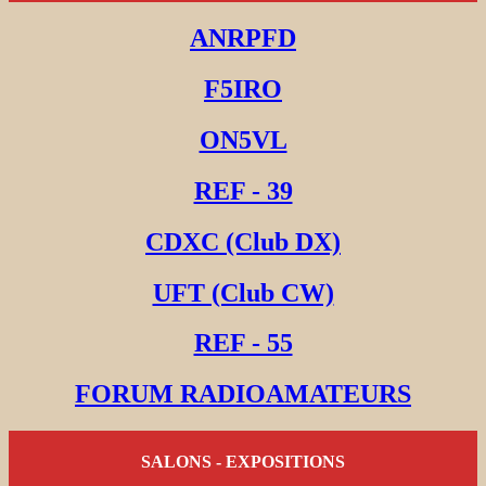
ANRPFD
F5IRO
ON5VL
REF - 39
CDXC (Club DX)
UFT (Club CW)
REF - 55
FORUM RADIOAMATEURS
SALONS - EXPOSITIONS