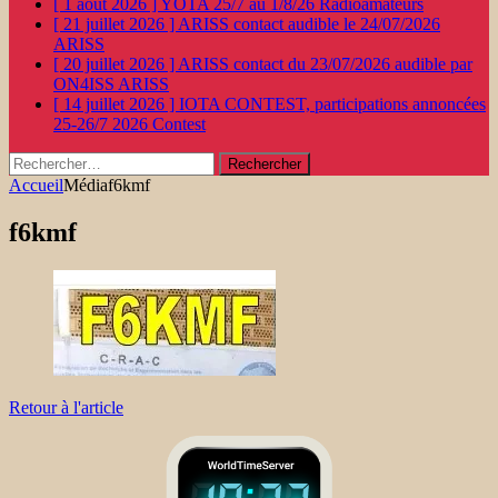
[ 1 août 2026 ]
YOTA 25/7 au 1/8/26
Radioamateurs
[ 21 juillet 2026 ]
ARISS contact audible le 24/07/2026
ARISS
[ 20 juillet 2026 ]
ARISS contact du 23/07/2026 audible par
ON4ISS
ARISS
[ 14 juillet 2026 ]
IOTA CONTEST, participations annoncées
25-26/7 2026
Contest
Rechercher :
Accueil
Média
f6kmf
f6kmf
Retour à l'article