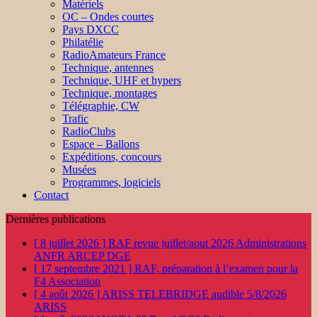
Matériels
OC – Ondes courtes
Pays DXCC
Philatélie
RadioAmateurs France
Technique, antennes
Technique, UHF et hypers
Technique, montages
Télégraphie, CW
Trafic
RadioClubs
Espace – Ballons
Expéditions, concours
Musées
Programmes, logiciels
Contact
Dernières publications
[ 8 juillet 2026 ]
RAF revue juillet/aout 2026
Administrations
ANFR ARCEP DGE
[ 17 septembre 2021 ]
RAF, préparation à l’examen pour la
F4
Association
[ 4 août 2026 ]
ARISS TELEBRIDGE audible 5/8/2026
ARISS