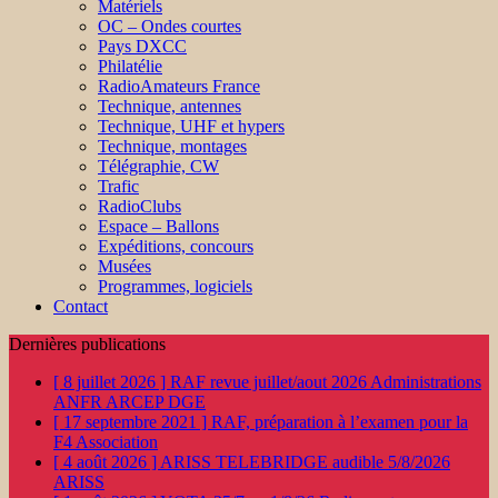
Matériels
OC – Ondes courtes
Pays DXCC
Philatélie
RadioAmateurs France
Technique, antennes
Technique, UHF et hypers
Technique, montages
Télégraphie, CW
Trafic
RadioClubs
Espace – Ballons
Expéditions, concours
Musées
Programmes, logiciels
Contact
Dernières publications
[ 8 juillet 2026 ]
RAF revue juillet/aout 2026
Administrations
ANFR ARCEP DGE
[ 17 septembre 2021 ]
RAF, préparation à l’examen pour la
F4
Association
[ 4 août 2026 ]
ARISS TELEBRIDGE audible 5/8/2026
ARISS