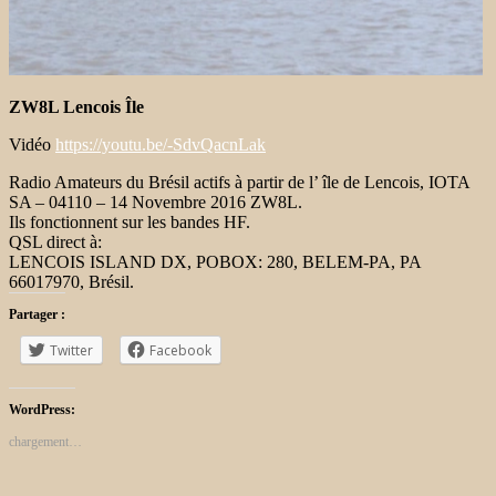
ZW8L Lencois Île
Vidéo
https://youtu.be/-SdvQacnLak
Radio Amateurs du Brésil actifs à partir de l’ île de Lencois, IOTA
SA – 04110 – 14 Novembre 2016 ZW8L.
Ils fonctionnent sur les bandes HF.
QSL direct à:
LENCOIS ISLAND DX, POBOX: 280, BELEM-PA, PA
66017970, Brésil.
Partager :
Twitter
Facebook
WordPress:
chargement…