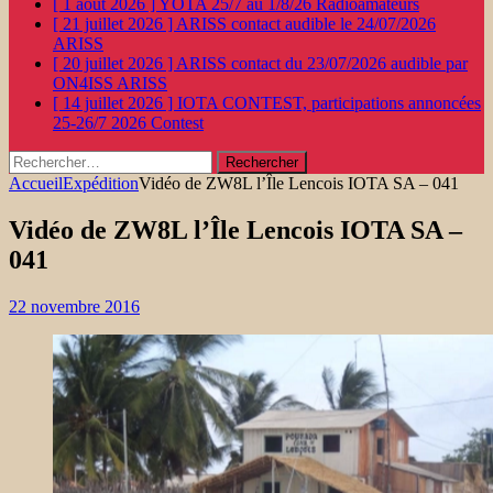
[ 1 août 2026 ]
YOTA 25/7 au 1/8/26
Radioamateurs
[ 21 juillet 2026 ]
ARISS contact audible le 24/07/2026
ARISS
[ 20 juillet 2026 ]
ARISS contact du 23/07/2026 audible par
ON4ISS
ARISS
[ 14 juillet 2026 ]
IOTA CONTEST, participations annoncées
25-26/7 2026
Contest
Rechercher :
Accueil
Expédition
Vidéo de ZW8L l’Île Lencois IOTA SA – 041
Vidéo de ZW8L l’Île Lencois IOTA SA –
041
22 novembre 2016