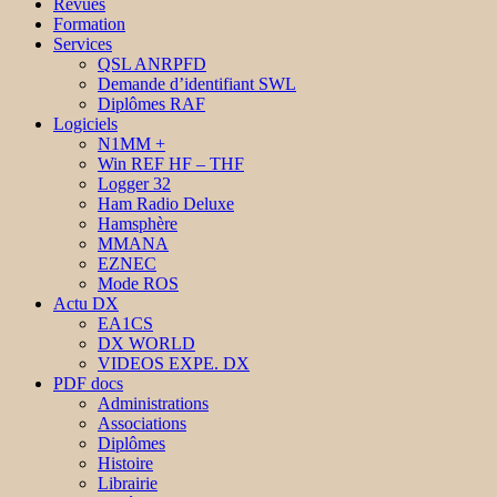
Revues
Formation
Services
QSL ANRPFD
Demande d’identifiant SWL
Diplômes RAF
Logiciels
N1MM +
Win REF HF – THF
Logger 32
Ham Radio Deluxe
Hamsphère
MMANA
EZNEC
Mode ROS
Actu DX
EA1CS
DX WORLD
VIDEOS EXPE. DX
PDF docs
Administrations
Associations
Diplômes
Histoire
Librairie