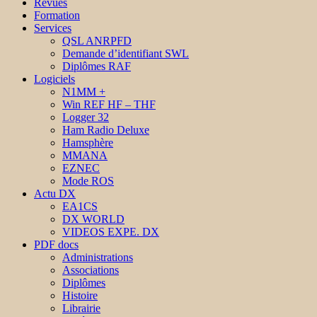
Revues
Formation
Services
QSL ANRPFD
Demande d’identifiant SWL
Diplômes RAF
Logiciels
N1MM +
Win REF HF – THF
Logger 32
Ham Radio Deluxe
Hamsphère
MMANA
EZNEC
Mode ROS
Actu DX
EA1CS
DX WORLD
VIDEOS EXPE. DX
PDF docs
Administrations
Associations
Diplômes
Histoire
Librairie