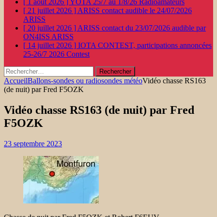
[ 1 août 2026 ]
YOTA 25/7 au 1/8/26
Radioamateurs
[ 21 juillet 2026 ]
ARISS contact audible le 24/07/2026
ARISS
[ 20 juillet 2026 ]
ARISS contact du 23/07/2026 audible par
ON4ISS
ARISS
[ 14 juillet 2026 ]
IOTA CONTEST, participations annoncées
25-26/7 2026
Contest
Rechercher :
Accueil
Ballons-sondes ou radiosondes météo
Vidéo chasse RS163
(de nuit) par Fred F5OZK
Vidéo chasse RS163 (de nuit) par Fred
F5OZK
23 septembre 2023