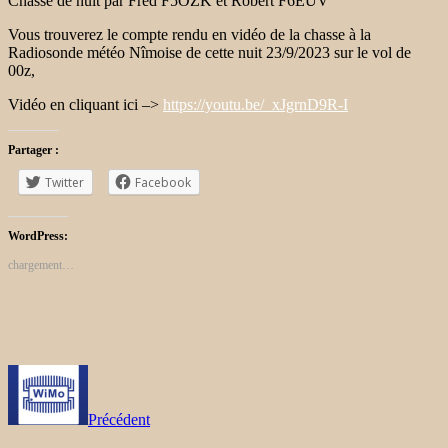
Chasse de nuit par Fred F5OZK et Robert F6EUV
Vous trouverez le compte rendu en vidéo de la chasse à la
Radiosonde météo Nîmoise de cette nuit 23/9/2023 sur le vol de
00z,
Vidéo en cliquant ici –>
https://youtu.be/_xJgrnD9R-I
Partager :
Twitter
Facebook
WordPress:
chargement…
Précédent