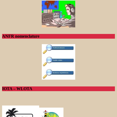
ANFR nomenclature
IOTA – WLOTA