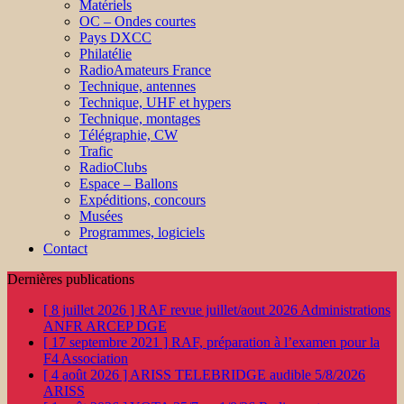
Matériels
OC – Ondes courtes
Pays DXCC
Philatélie
RadioAmateurs France
Technique, antennes
Technique, UHF et hypers
Technique, montages
Télégraphie, CW
Trafic
RadioClubs
Espace – Ballons
Expéditions, concours
Musées
Programmes, logiciels
Contact
Dernières publications
[ 8 juillet 2026 ]
RAF revue juillet/aout 2026
Administrations
ANFR ARCEP DGE
[ 17 septembre 2021 ]
RAF, préparation à l’examen pour la
F4
Association
[ 4 août 2026 ]
ARISS TELEBRIDGE audible 5/8/2026
ARISS