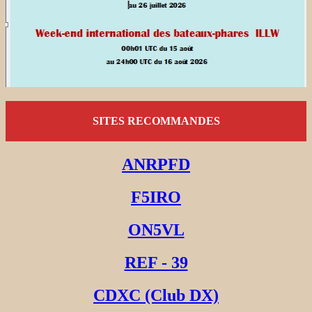
SITES RECOMMANDES
ANRPFD
F5IRO
ON5VL
REF - 39
CDXC (Club DX)