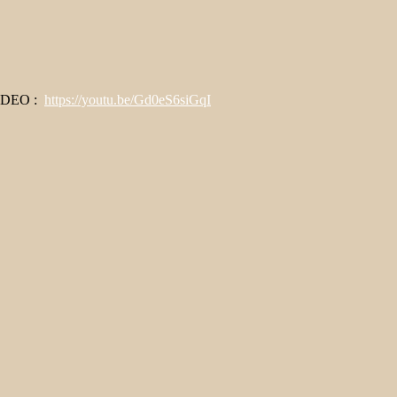
 VIDEO :
https://youtu.be/Gd0eS6siGqI