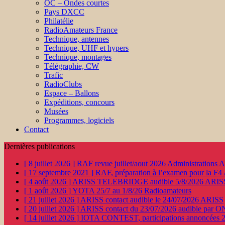
OC – Ondes courtes
Pays DXCC
Philatélie
RadioAmateurs France
Technique, antennes
Technique, UHF et hypers
Technique, montages
Télégraphie, CW
Trafic
RadioClubs
Espace – Ballons
Expéditions, concours
Musées
Programmes, logiciels
Contact
Dernières publications
[ 8 juillet 2026 ]
RAF revue juillet/aout 2026
Administration
[ 17 septembre 2021 ]
RAF, préparation à l’examen pour la F4
[ 4 août 2026 ]
ARISS TELEBRIDGE audible 5/8/2026
ARIS
[ 1 août 2026 ]
YOTA 25/7 au 1/8/26
Radioamateurs
[ 21 juillet 2026 ]
ARISS contact audible le 24/07/2026
ARISS
[ 20 juillet 2026 ]
ARISS contact du 23/07/2026 audible par 
[ 14 juillet 2026 ]
IOTA CONTEST, participations annoncées 