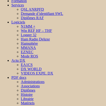
Formation
Services
QSL ANRPFD
Demande d’identifiant SWL
Diplômes RAF
Logiciels
N1MM +
Win REF HF – THF
Logger 32
Ham Radio Deluxe
Hamsphère
MMANA
EZNEC
Mode ROS
Actu DX
EA1CS
DX WORLD
VIDEOS EXPE. DX
PDF docs
Administrations
Associations
Diplômes
Histoire
Librairie
Matériels