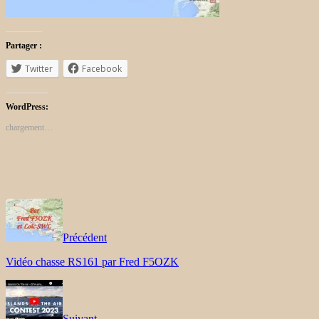
Partager :
Twitter
Facebook
WordPress:
chargement…
Précédent
Vidéo chasse RS161 par Fred F5OZK
Suivant