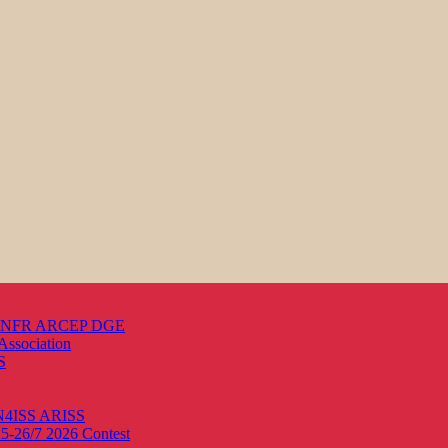
s ANFR ARCEP DGE
Association
S
ON4ISS
ARISS
25-26/7 2026
Contest