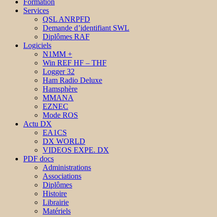
Formation
Services
QSL ANRPFD
Demande d’identifiant SWL
Diplômes RAF
Logiciels
N1MM +
Win REF HF – THF
Logger 32
Ham Radio Deluxe
Hamsphère
MMANA
EZNEC
Mode ROS
Actu DX
EA1CS
DX WORLD
VIDEOS EXPE. DX
PDF docs
Administrations
Associations
Diplômes
Histoire
Librairie
Matériels