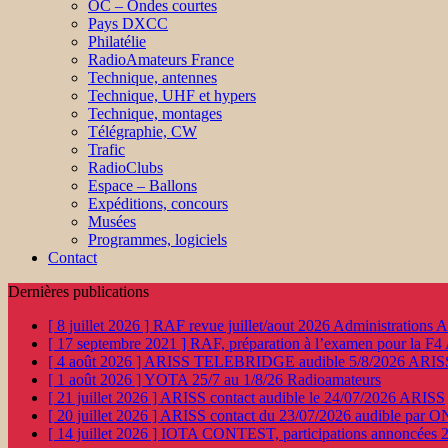
OC – Ondes courtes
Pays DXCC
Philatélie
RadioAmateurs France
Technique, antennes
Technique, UHF et hypers
Technique, montages
Télégraphie, CW
Trafic
RadioClubs
Espace – Ballons
Expéditions, concours
Musées
Programmes, logiciels
Contact
Dernières publications
[ 8 juillet 2026 ]
RAF revue juillet/aout 2026
Administration
[ 17 septembre 2021 ]
RAF, préparation à l’examen pour la F4
[ 4 août 2026 ]
ARISS TELEBRIDGE audible 5/8/2026
ARIS
[ 1 août 2026 ]
YOTA 25/7 au 1/8/26
Radioamateurs
[ 21 juillet 2026 ]
ARISS contact audible le 24/07/2026
ARISS
[ 20 juillet 2026 ]
ARISS contact du 23/07/2026 audible par 
[ 14 juillet 2026 ]
IOTA CONTEST, participations annoncées 