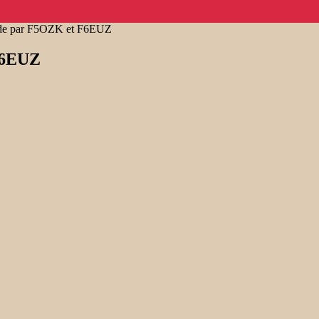
onde par F5OZK et F6EUZ
 F6EUZ