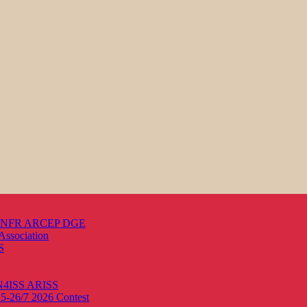
s ANFR ARCEP DGE
Association
S
ON4ISS
ARISS
25-26/7 2026
Contest