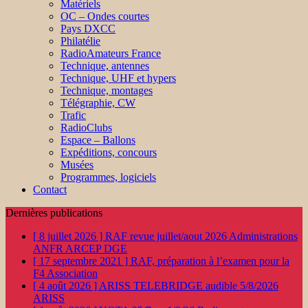
Matériels
OC – Ondes courtes
Pays DXCC
Philatélie
RadioAmateurs France
Technique, antennes
Technique, UHF et hypers
Technique, montages
Télégraphie, CW
Trafic
RadioClubs
Espace – Ballons
Expéditions, concours
Musées
Programmes, logiciels
Contact
Dernières publications
[ 8 juillet 2026 ]
RAF revue juillet/aout 2026
Administrations
ANFR ARCEP DGE
[ 17 septembre 2021 ]
RAF, préparation à l’examen pour la
F4
Association
[ 4 août 2026 ]
ARISS TELEBRIDGE audible 5/8/2026
ARISS