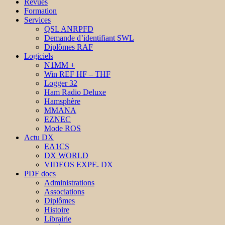
Revues
Formation
Services
QSL ANRPFD
Demande d’identifiant SWL
Diplômes RAF
Logiciels
N1MM +
Win REF HF – THF
Logger 32
Ham Radio Deluxe
Hamsphère
MMANA
EZNEC
Mode ROS
Actu DX
EA1CS
DX WORLD
VIDEOS EXPE. DX
PDF docs
Administrations
Associations
Diplômes
Histoire
Librairie