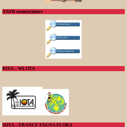
ANFR nomenclature
IOTA – WLOTA
SOTA – FRANCE FAUNA FLORA