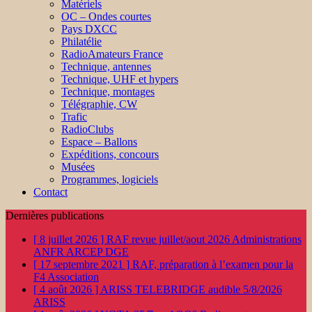
Matériels
OC – Ondes courtes
Pays DXCC
Philatélie
RadioAmateurs France
Technique, antennes
Technique, UHF et hypers
Technique, montages
Télégraphie, CW
Trafic
RadioClubs
Espace – Ballons
Expéditions, concours
Musées
Programmes, logiciels
Contact
Dernières publications
[ 8 juillet 2026 ]
RAF revue juillet/aout 2026
Administrations
ANFR ARCEP DGE
[ 17 septembre 2021 ]
RAF, préparation à l’examen pour la
F4
Association
[ 4 août 2026 ]
ARISS TELEBRIDGE audible 5/8/2026
ARISS