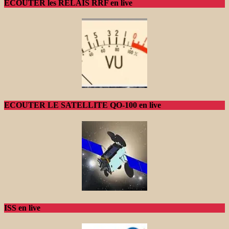
ECOUTER les RELAIS RRF en live
ECOUTER LE SATELLITE QO-100 en live
ISS en live