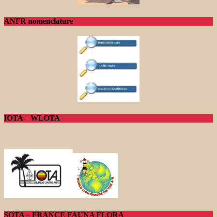
ANFR nomenclature
IOTA – WLOTA
SOTA – FRANCE FAUNA FLORA