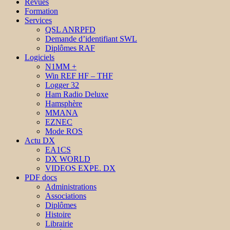
Revues
Formation
Services
QSL ANRPFD
Demande d’identifiant SWL
Diplômes RAF
Logiciels
N1MM +
Win REF HF – THF
Logger 32
Ham Radio Deluxe
Hamsphère
MMANA
EZNEC
Mode ROS
Actu DX
EA1CS
DX WORLD
VIDEOS EXPE. DX
PDF docs
Administrations
Associations
Diplômes
Histoire
Librairie