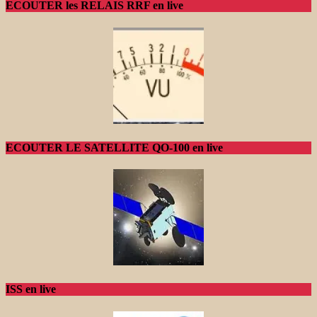
ECOUTER les RELAIS RRF en live
ECOUTER LE SATELLITE QO-100 en live
ISS en live