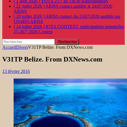
[ 1 août 2026 ]
YOTA 25/7 au 1/8/26
Radioamateurs
[ 21 juillet 2026 ]
ARISS contact audible le 24/07/2026
ARISS
[ 20 juillet 2026 ]
ARISS contact du 23/07/2026 audible par
ON4ISS
ARISS
[ 14 juillet 2026 ]
IOTA CONTEST, participations annoncées
25-26/7 2026
Contest
Rechercher :
Accueil
Divers
V31TP Belize. From DXNews.com
V31TP Belize. From DXNews.com
13 février 2016