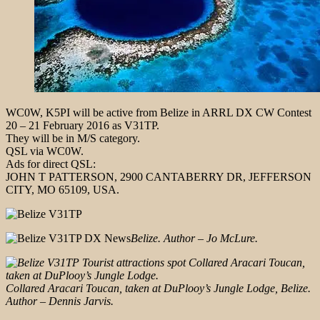
WC0W, K5PI will be active from Belize in ARRL DX CW Contest
20 – 21 February 2016 as V31TP.
They will be in M/S category.
QSL via WC0W.
Ads for direct QSL:
JOHN T PATTERSON, 2900 CANTABERRY DR, JEFFERSON
CITY, MO 65109, USA.
Belize. Author – Jo McLure.
Collared Aracari Toucan, taken at DuPlooy’s Jungle Lodge, Belize.
Author – Dennis Jarvis.