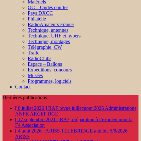
Matériels
OC – Ondes courtes
Pays DXCC
Philatélie
RadioAmateurs France
Technique, antennes
Technique, UHF et hypers
Technique, montages
Télégraphie, CW
Trafic
RadioClubs
Espace – Ballons
Expéditions, concours
Musées
Programmes, logiciels
Contact
Dernières publications
[ 8 juillet 2026 ]
RAF revue juillet/aout 2026
Administrations
ANFR ARCEP DGE
[ 17 septembre 2021 ]
RAF, préparation à l’examen pour la
F4
Association
[ 4 août 2026 ]
ARISS TELEBRIDGE audible 5/8/2026
ARISS