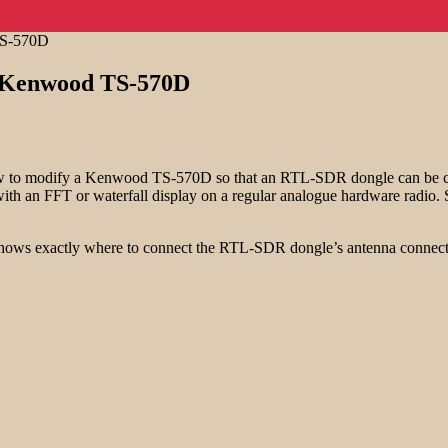
TS-570D
a Kenwood TS-570D
to modify a Kenwood TS-570D so that an RTL-SDR dongle can be connect
ith an FFT or waterfall display on a regular analogue hardware radio. S
s exactly where to connect the RTL-SDR dongle’s antenna connector