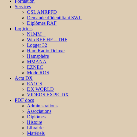
Formation
Services
QSL ANRPFD
Demande d’identifiant SWL
Diplômes RAF
Logiciels
N1MM +
Win REF HF – THF
Logger 32
Ham Radio Deluxe
Hamsphère
MMANA
EZNEC
Mode ROS
Actu DX
EA1CS
DX WORLD
VIDEOS EXPE. DX
PDF docs
Administrations
Associations
Diplômes
Histoire
Librairie
Matériels