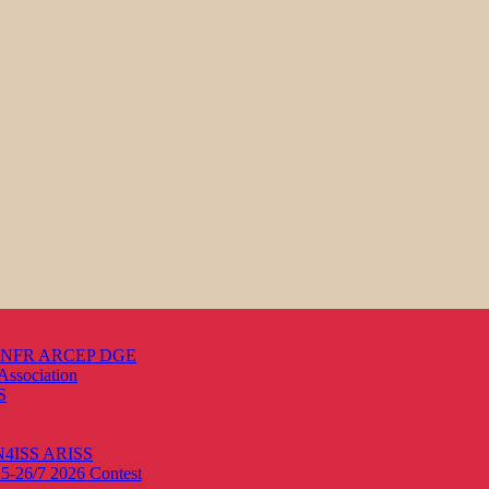
s ANFR ARCEP DGE
Association
S
ON4ISS
ARISS
25-26/7 2026
Contest