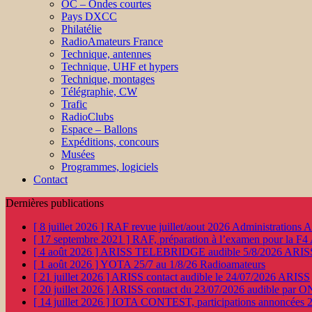
OC – Ondes courtes
Pays DXCC
Philatélie
RadioAmateurs France
Technique, antennes
Technique, UHF et hypers
Technique, montages
Télégraphie, CW
Trafic
RadioClubs
Espace – Ballons
Expéditions, concours
Musées
Programmes, logiciels
Contact
Dernières publications
[ 8 juillet 2026 ]
RAF revue juillet/aout 2026
Administration
[ 17 septembre 2021 ]
RAF, préparation à l’examen pour la F4
[ 4 août 2026 ]
ARISS TELEBRIDGE audible 5/8/2026
ARIS
[ 1 août 2026 ]
YOTA 25/7 au 1/8/26
Radioamateurs
[ 21 juillet 2026 ]
ARISS contact audible le 24/07/2026
ARISS
[ 20 juillet 2026 ]
ARISS contact du 23/07/2026 audible par 
[ 14 juillet 2026 ]
IOTA CONTEST, participations annoncées 