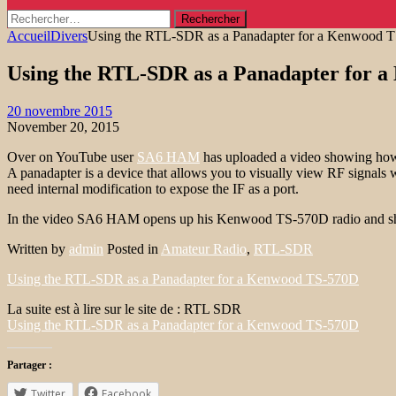
Rechercher :
Accueil
Divers
Using the RTL-SDR as a Panadapter for a Kenwood 
Using the RTL-SDR as a Panadapter for 
20 novembre 2015
November 20, 2015
Over on YouTube user
SA6 HAM
has uploaded a video showing how 
A panadapter is a device that allows you to visually view RF signals w
need internal modification to expose the IF as a port.
In the video SA6 HAM opens up his Kenwood TS-570D radio and show
Written by
admin
Posted in
Amateur Radio
,
RTL-SDR
Using the RTL-SDR as a Panadapter for a Kenwood TS-570D
La suite est à lire sur le site de : RTL SDR
Using the RTL-SDR as a Panadapter for a Kenwood TS-570D
Partager :
Twitter
Facebook