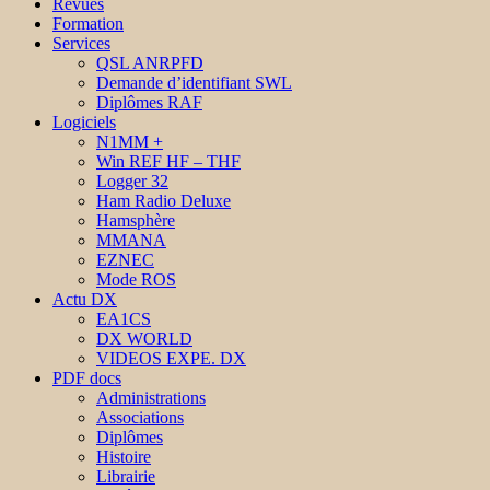
Revues
Formation
Services
QSL ANRPFD
Demande d’identifiant SWL
Diplômes RAF
Logiciels
N1MM +
Win REF HF – THF
Logger 32
Ham Radio Deluxe
Hamsphère
MMANA
EZNEC
Mode ROS
Actu DX
EA1CS
DX WORLD
VIDEOS EXPE. DX
PDF docs
Administrations
Associations
Diplômes
Histoire
Librairie