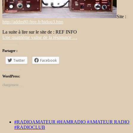
Site :
http://addm80.free.fr/bidou3.htm
La suite à lire sur le site de : REF INFO
Une quatrième valise de la résistance …
Partager :
Twitter
Facebook
WordPress:
chargement…
#RADIOAMATEUR #HAMRADIO #AMATEUR RADIO
#RADIOCLUB