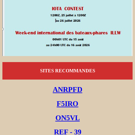
SITES RECOMMANDES
ANRPFD
F5IRO
ON5VL
REF - 39