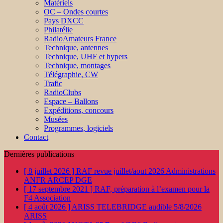
Matériels
OC – Ondes courtes
Pays DXCC
Philatélie
RadioAmateurs France
Technique, antennes
Technique, UHF et hypers
Technique, montages
Télégraphie, CW
Trafic
RadioClubs
Espace – Ballons
Expéditions, concours
Musées
Programmes, logiciels
Contact
Dernières publications
[ 8 juillet 2026 ]
RAF revue juillet/aout 2026
Administrations
ANFR ARCEP DGE
[ 17 septembre 2021 ]
RAF, préparation à l’examen pour la
F4
Association
[ 4 août 2026 ]
ARISS TELEBRIDGE audible 5/8/2026
ARISS