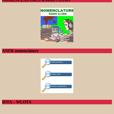
ANFR nomenclature
IOTA – WLOTA