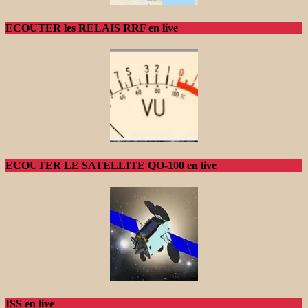
ECOUTER les RELAIS RRF en live
ECOUTER LE SATELLITE QO-100 en live
ISS en live