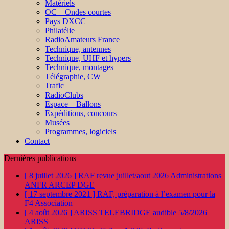
Matériels
OC – Ondes courtes
Pays DXCC
Philatélie
RadioAmateurs France
Technique, antennes
Technique, UHF et hypers
Technique, montages
Télégraphie, CW
Trafic
RadioClubs
Espace – Ballons
Expéditions, concours
Musées
Programmes, logiciels
Contact
Dernières publications
[ 8 juillet 2026 ]
RAF revue juillet/aout 2026
Administrations
ANFR ARCEP DGE
[ 17 septembre 2021 ]
RAF, préparation à l’examen pour la
F4
Association
[ 4 août 2026 ]
ARISS TELEBRIDGE audible 5/8/2026
ARISS