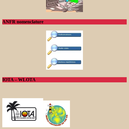
ANFR nomenclature
IOTA – WLOTA