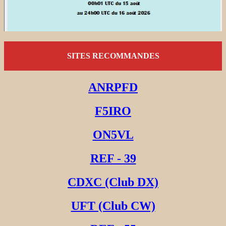
SITES RECOMMANDES
ANRPFD
F5IRO
ON5VL
REF - 39
CDXC (Club DX)
UFT (Club CW)