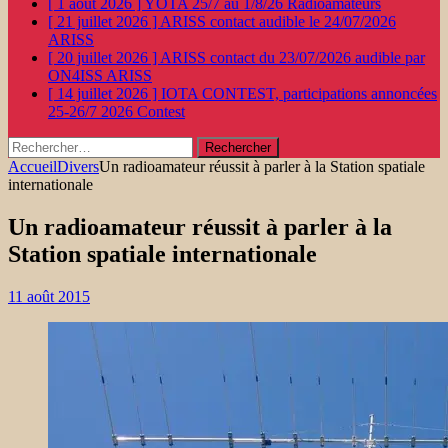
[ 1 août 2026 ]
YOTA 25/7 au 1/8/26
Radioamateurs
[ 21 juillet 2026 ]
ARISS contact audible le 24/07/2026
ARISS
[ 20 juillet 2026 ]
ARISS contact du 23/07/2026 audible par
ON4ISS
ARISS
[ 14 juillet 2026 ]
IOTA CONTEST, participations annoncées
25-26/7 2026
Contest
Rechercher :
Accueil
Divers
Un radioamateur réussit à parler à la Station spatiale
internationale
Un radioamateur réussit à parler à la
Station spatiale internationale
11 août 2015