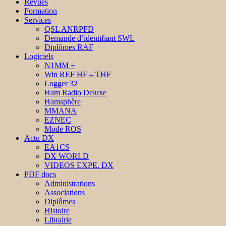
Revues
Formation
Services
QSL ANRPFD
Demande d’identifiant SWL
Diplômes RAF
Logiciels
N1MM +
Win REF HF – THF
Logger 32
Ham Radio Deluxe
Hamsphère
MMANA
EZNEC
Mode ROS
Actu DX
EA1CS
DX WORLD
VIDEOS EXPE. DX
PDF docs
Administrations
Associations
Diplômes
Histoire
Librairie