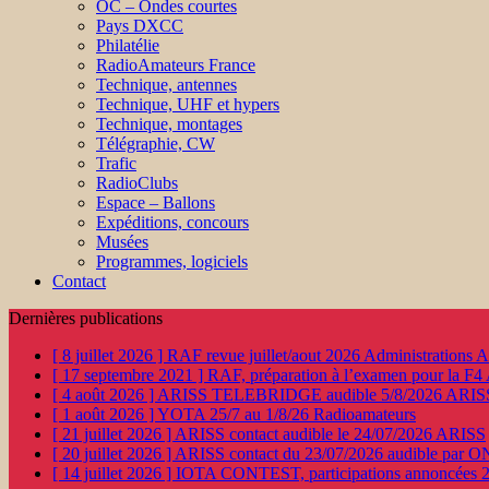
OC – Ondes courtes
Pays DXCC
Philatélie
RadioAmateurs France
Technique, antennes
Technique, UHF et hypers
Technique, montages
Télégraphie, CW
Trafic
RadioClubs
Espace – Ballons
Expéditions, concours
Musées
Programmes, logiciels
Contact
Dernières publications
[ 8 juillet 2026 ]
RAF revue juillet/aout 2026
Administration
[ 17 septembre 2021 ]
RAF, préparation à l’examen pour la F4
[ 4 août 2026 ]
ARISS TELEBRIDGE audible 5/8/2026
ARIS
[ 1 août 2026 ]
YOTA 25/7 au 1/8/26
Radioamateurs
[ 21 juillet 2026 ]
ARISS contact audible le 24/07/2026
ARISS
[ 20 juillet 2026 ]
ARISS contact du 23/07/2026 audible par 
[ 14 juillet 2026 ]
IOTA CONTEST, participations annoncées 