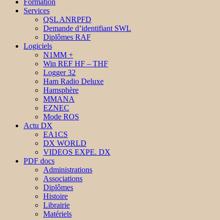
Formation
Services
QSL ANRPFD
Demande d’identifiant SWL
Diplômes RAF
Logiciels
N1MM +
Win REF HF – THF
Logger 32
Ham Radio Deluxe
Hamsphère
MMANA
EZNEC
Mode ROS
Actu DX
EA1CS
DX WORLD
VIDEOS EXPE. DX
PDF docs
Administrations
Associations
Diplômes
Histoire
Librairie
Matériels