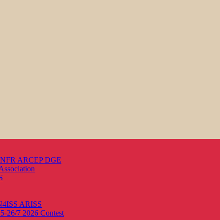
s ANFR ARCEP DGE
Association
S
ON4ISS
ARISS
25-26/7 2026
Contest