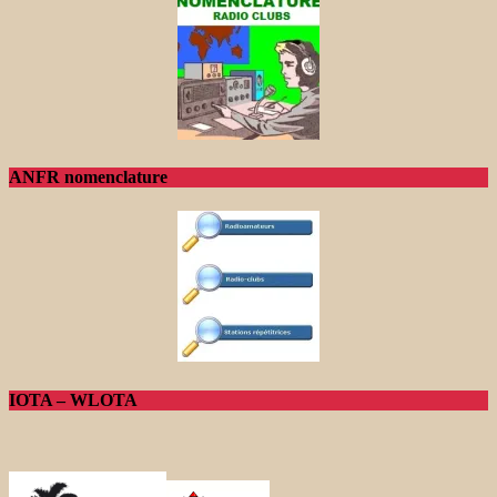
ANFR nomenclature
IOTA – WLOTA