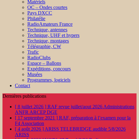
Matériels
OC – Ondes courtes
Pays DXCC
Philatélie
RadioAmateurs France
Technique, antennes
Technique, UHF et hypers
Technique, montages
Télégraphie, CW
Trafic
RadioClubs
Espace – Ballons
Expéditions, concours
Musées
Programmes, logiciels
Contact
Dernières publications
[ 8 juillet 2026 ]
RAF revue juillet/aout 2026
Administrations
ANFR ARCEP DGE
[ 17 septembre 2021 ]
RAF, préparation à l’examen pour la
F4
Association
[ 4 août 2026 ]
ARISS TELEBRIDGE audible 5/8/2026
ARISS