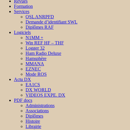
Revues
Formation
Services
QSL ANRPFD
Demande d’identifiant SWL
Diplômes RAF
Logiciels
N1MM +
Win REF HF – THF
Logger 32
Ham Radio Deluxe
Hamsphère
MMANA
EZNEC
Mode ROS
Actu DX
EA1CS
DX WORLD
VIDEOS EXPE. DX
PDF docs
Administrations
Associations
Diplômes
Histoire
Librairie