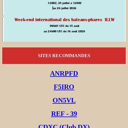
SITES RECOMMANDES
ANRPFD
F5IRO
ON5VL
REF - 39
CDXC (Club DX)